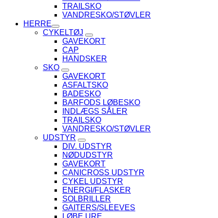
TRAILSKO
VANDRESKO/STØVLER
HERRE
CYKELTØJ
GAVEKORT
CAP
HANDSKER
SKO
GAVEKORT
ASFALTSKO
BADESKO
BARFODS LØBESKO
INDLÆGS SÅLER
TRAILSKO
VANDRESKO/STØVLER
UDSTYR
DIV. UDSTYR
NØDUDSTYR
GAVEKORT
CANICROSS UDSTYR
CYKEL UDSTYR
ENERGI/FLASKER
SOLBRILLER
GAITERS/SLEEVES
LØBE URE