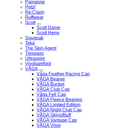
Paingone
Petzl
Re:Claim
Ruffwear
Scott
Scott Dame
Scott Herre
Snugpak
Teko
The Skin Agent
Trespass
Ultraspire
Vivobarefoot
VÅGA
Våga Feather Racing Cap
VÅGA Beanie
VÅGA Bucket
VÅGA Club Cap
Våga Fell Cap
VÅGA Fleece Beanies
VÅGA Limited Edition
VÅGA Night Club Cap
VÅGA Skins/Buff
VÅGA Vantage Cap
VÅGA Visor