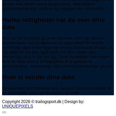
de ikke kan ændre deres brugernavn). Webstedets
administratorer kan også se og redigere den information.
Hvilke rettigheder har du over dine
data
Hvis du har en konto på dette websted, eller har skrevet
kommentarer, kan du bede om en eksporteret fil med de
personlige data vi har liggende om dig, heriblandt alt data, du
har givet os. Du kan også bede om, at vi sletter alle
personlige data, vi har om dig. Dette indbefatter ikke nogen
form for data, som vi er forpligtede til at gemme af
administrative, lovmæssige eller sikkerhedsmæssige grunde.
Hvor vi sender dine data
Besøgendes kommentarer kan muligvis blive kontrolleret af
en automatisk spam-genkendelse tjeneste.
Copyright 2026 © trailogsport.dk | Design by:
UNIQUEPIXELS