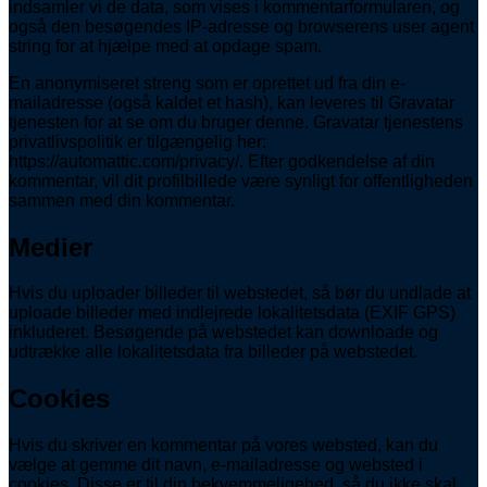
indsamler vi de data, som vises i kommentarformularen, og
også den besøgendes IP-adresse og browserens user agent
string for at hjælpe med at opdage spam.
En anonymiseret streng som er oprettet ud fra din e-
mailadresse (også kaldet et hash), kan leveres til Gravatar
tjenesten for at se om du bruger denne. Gravatar tjenestens
privatlivspolitik er tilgængelig her:
https://automattic.com/privacy/. Efter godkendelse af din
kommentar, vil dit profilbillede være synligt for offentligheden
sammen med din kommentar.
Medier
Hvis du uploader billeder til webstedet, så bør du undlade at
uploade billeder med indlejrede lokalitetsdata (EXIF GPS)
inkluderet. Besøgende på webstedet kan downloade og
udtrække alle lokalitetsdata fra billeder på webstedet.
Cookies
Hvis du skriver en kommentar på vores websted, kan du
vælge at gemme dit navn, e-mailadresse og websted i
cookies. Disse er til din bekvemmeligehed, så du ikke skal