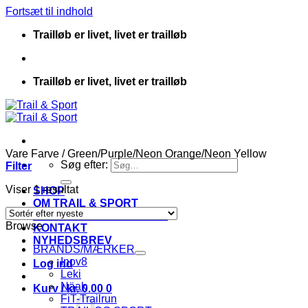
Fortsæt til indhold
Trailløb er livet, livet er trailløb
Trailløb er livet, livet er trailløb
Vare Farve
/
Green/Purple/Neon Orange/Neon Yellow
Søg efter:
Filter
Viser 1 resultat
SHOP
OM TRAIL & SPORT
HANDELSBETINGELSER
Browse
KONTAKT
NYHEDSBREV
BRANDS/MÆRKER
Inov8
Log ind
Leki
Näak
Kurv /
kr.
0.00
0
FiT-Trailrun