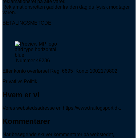
reklamationsret på alle varer.
Reklamationsretten gælder fra den dag du fysisk modtager
varen.
BETALINGSMETODE
Nummer 49236
Eller konto overførsel Reg. 6695 Konto 1002179802
Privatlivs Politik
Hvem er vi
Vores webstedsadresse er: https://www.trailogsport.dk.
Kommentarer
Når besøgende skriver kommentarer på webstedet,