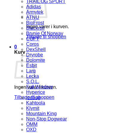
TRAIL OG SPORT
Adidas
Armytek
ATNU
BioFrost
Ingen varer i kurven.
Blackroll
Brynje Of Norway
Tilbage til shoppen
COFT
Coros
0
DexShell
Kurv
Dryrobe
Dolomite
Esbit
Larq
Lecka
S.O.L.
Full Windsor
Ingen varer i kurven.
Hyperice
Tilbage til shoppen
Icebug
Kahtoola
Klymit
Mountain King
Non-Stop Dogwear
OMM
OXD