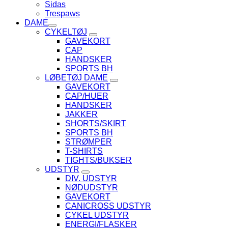
Sidas
Trespaws
DAME
CYKELTØJ
GAVEKORT
CAP
HANDSKER
SPORTS BH
LØBETØJ DAME
GAVEKORT
CAP/HUER
HANDSKER
JAKKER
SHORTS/SKIRT
SPORTS BH
STRØMPER
T-SHIRTS
TIGHTS/BUKSER
UDSTYR
DIV. UDSTYR
NØDUDSTYR
GAVEKORT
CANICROSS UDSTYR
CYKEL UDSTYR
ENERGI/FLASKER