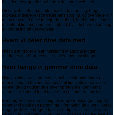
hvis den besøgende har besøgt det andet websted.
Disse websteder indsamler måske data om dig, bruger
cookies, indlejrer ekstra tredjeparts sporing, og overvåger din
interaktion med dette indlejrede indhold, heriblandt at spore
din interaktion med indlejret indhold, hvis du har en konto og
en logget ind på det websted.
Hvem vi deler dine data med
Hvis du anmoder om en nulstilling af adgangskoden,
medtages din IP-adresse i e-mailen med nustillingen.
Hvor længe vi gemmer dine data
Hvis du skriver en kommentar, så bliver kommentarer og
dens metadata bevaret på ubestemt tid. Dette er så vi kan
genkende og godkende enhver opfølgende kommentar
automatisk i stedet for at have dem i en moderationskø.
For brugere som opretter sig på vores websted (om nogen),
gemmer vi også den personlige information de giver til deres
brugerprofil. Alle brugere kan se, redigere, eller slette deres
personlige information til enhver tid (med den undtagelse at