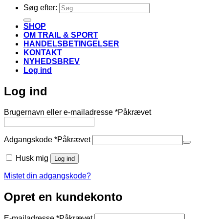
Søg efter:
SHOP
OM TRAIL & SPORT
HANDELSBETINGELSER
KONTAKT
NYHEDSBREV
Log ind
Log ind
Brugernavn eller e-mailadresse
*
Påkrævet
Adgangskode
*
Påkrævet
Husk mig
Log ind
Mistet din adgangskode?
Opret en kundekonto
E-mailadresse
*
Påkrævet