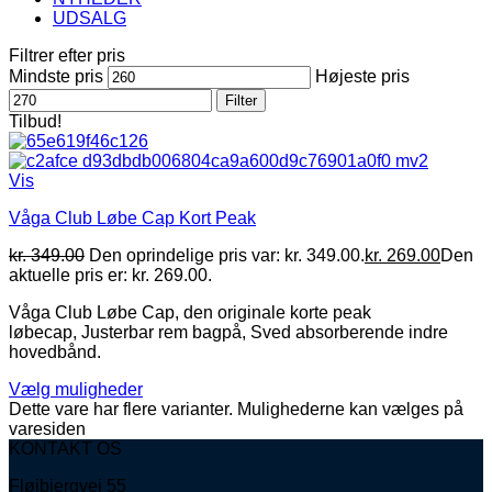
UDSALG
Filtrer efter pris
Mindste pris
Højeste pris
Filter
Tilbud!
Vis
Våga Club Løbe Cap Kort Peak
kr.
349.00
Den oprindelige pris var: kr. 349.00.
kr.
269.00
Den
aktuelle pris er: kr. 269.00.
Våga Club Løbe Cap, den originale korte peak
løbecap, Justerbar rem bagpå, Sved absorberende indre
hovedbånd.
Vælg muligheder
Dette vare har flere varianter. Mulighederne kan vælges på
varesiden
KONTAKT OS
Fløjbjergvej 55