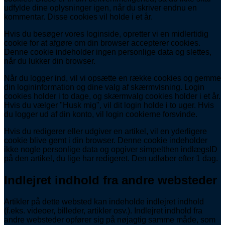
udfylde dine oplysninger igen, når du skriver endnu en
kommentar. Disse cookies vil holde i et år.
Hvis du besøger vores loginside, opretter vi en midlertidig
cookie for at afgøre om din browser accepterer cookies.
Denne cookie indeholder ingen personlige data og slettes,
når du lukker din browser.
Når du logger ind, vil vi opsætte en række cookies og gemme
din logininformation og dine valg af skærmvisning. Login
cookies holder i to dage, og skærmvalg cookies holder i et år.
Hvis du vælger "Husk mig", vil dit login holde i to uger. Hvis
du logger ud af din konto, vil login cookierne forsvinde.
Hvis du redigerer eller udgiver en artikel, vil en yderligere
cookie blive gemt i din browser. Denne cookie indeholder
ikke nogle personlige data og opgiver simpelthen indlægsID
på den artikel, du lige har redigeret. Den udløber efter 1 dag.
Indlejret indhold fra andre websteder
Artikler på dette websted kan indeholde indlejret indhold
(f.eks. videoer, billeder, artikler osv.). Indlejret indhold fra
andre websteder opfører sig på nøjagtig samme måde, som