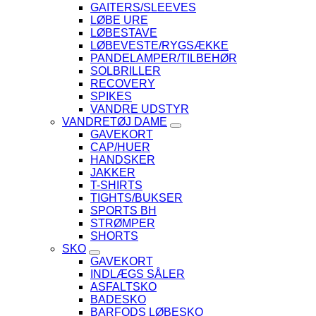
GAITERS/SLEEVES
LØBE URE
LØBESTAVE
LØBEVESTE/RYGSÆKKE
PANDELAMPER/TILBEHØR
SOLBRILLER
RECOVERY
SPIKES
VANDRE UDSTYR
VANDRETØJ DAME
GAVEKORT
CAP/HUER
HANDSKER
JAKKER
T-SHIRTS
TIGHTS/BUKSER
SPORTS BH
STRØMPER
SHORTS
SKO
GAVEKORT
INDLÆGS SÅLER
ASFALTSKO
BADESKO
BARFODS LØBESKO