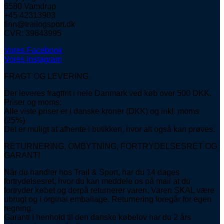
6580 Vamdrup
+45 42313903
finn@trailogsport.dk
CVR: 39643995
Vores Facebook
Vores Instagram
FRAGT OG LEVERING
Der leveres fragtfrit i hele Danmark ved køb over 500 DKK.
Priser og moms:
Alle viste priser er i danske kroner (DKK) og inkl. moms
(25%)
Det er muligt at afhente i butikken, hvor alt også kan prøves.
RETURNERING, OMBYTNING, FORTRYDELSESRET OG
GARANTI
Når du handler hos Trail & Sport, har du 14 dages
fortrydelsesret, hvor du kan meddele os på mail at du
fortryder købet og derpå returnerer varen. Varen SKAL være
ubrugt og i orginal emballage. Returnering foregår for egen
regning.
Garanti I henhold til den danske købelov har du 2 års