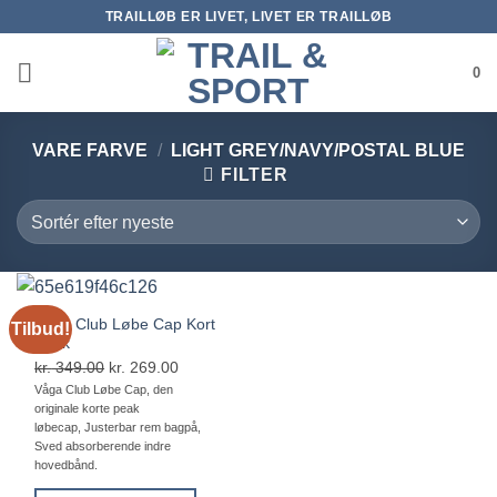
Fortsæt
TRAILLØB ER LIVET, LIVET ER TRAILLØB
til
indhold
0
VARE FARVE
/
LIGHT GREY/NAVY/POSTAL BLUE
FILTER
Våga Club Løbe Cap Kort
Tilbud!
Peak
kr.
349.00
Den
kr.
269.00
Den
oprindelige
aktuelle
Våga Club Løbe Cap, den
originale korte peak
pris
pris
løbecap, Justerbar rem bagpå,
var:
er:
Sved absorberende indre
kr. 349.00.
kr. 269.00.
hovedbånd.