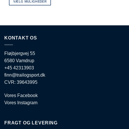
VÆLG MULIGHEDER
Dette
vare
har
flere
varianter.
KONTAKT OS
Mulighederne
kan
vælges
Fløjbjergvej 55
på
6580 Vamdrup
varesiden
+45 42313903
finn@trailogsport.dk
CVR: 39643995
Vores Facebook
Vores Instagram
FRAGT OG LEVERING