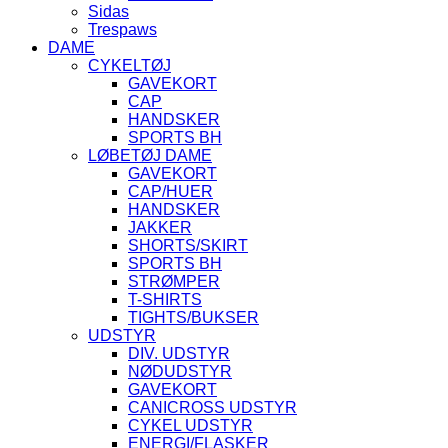
Sidas
Trespaws
DAME
CYKELTØJ
GAVEKORT
CAP
HANDSKER
SPORTS BH
LØBETØJ DAME
GAVEKORT
CAP/HUER
HANDSKER
JAKKER
SHORTS/SKIRT
SPORTS BH
STRØMPER
T-SHIRTS
TIGHTS/BUKSER
UDSTYR
DIV. UDSTYR
NØDUDSTYR
GAVEKORT
CANICROSS UDSTYR
CYKEL UDSTYR
ENERGI/FLASKER