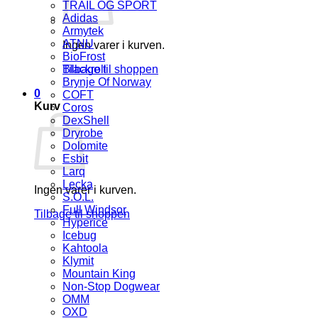
TRAIL OG SPORT
Adidas
Armytek
ATNU
Ingen varer i kurven.
BioFrost
Tilbage til shoppen
Blackroll
Brynje Of Norway
0
COFT
Kurv
Coros
DexShell
Dryrobe
Dolomite
Esbit
Larq
Lecka
Ingen varer i kurven.
S.O.L.
Full Windsor
Tilbage til shoppen
Hyperice
Icebug
Kahtoola
Klymit
Mountain King
Non-Stop Dogwear
OMM
OXD