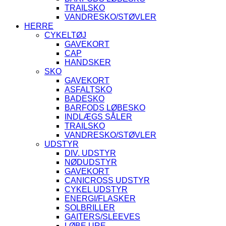
TRAILSKO
VANDRESKO/STØVLER
HERRE
CYKELTØJ
GAVEKORT
CAP
HANDSKER
SKO
GAVEKORT
ASFALTSKO
BADESKO
BARFODS LØBESKO
INDLÆGS SÅLER
TRAILSKO
VANDRESKO/STØVLER
UDSTYR
DIV. UDSTYR
NØDUDSTYR
GAVEKORT
CANICROSS UDSTYR
CYKEL UDSTYR
ENERGI/FLASKER
SOLBRILLER
GAITERS/SLEEVES
LØBE URE