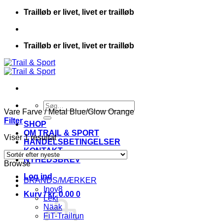
Fortsæt
Trailløb er livet, livet er trailløb
til
indhold
Trailløb er livet, livet er trailløb
Søg
Vare Farve
/
Metal Blue/Glow Orange
efter:
Filter
SHOP
OM TRAIL & SPORT
Viser 1 resultat
HANDELSBETINGELSER
KONTAKT
NYHEDSBREV
Browse
Log ind
BRANDS/MÆRKER
Inov8
Kurv /
kr.
0.00
0
Leki
Näak
FiT-Trailrun