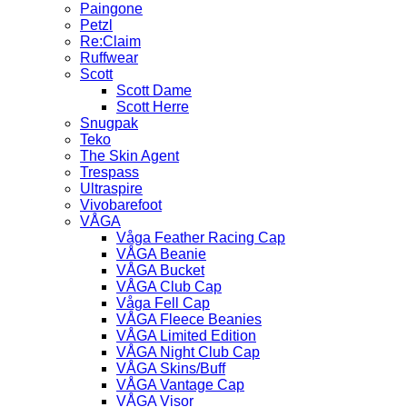
Paingone
Petzl
Re:Claim
Ruffwear
Scott
Scott Dame
Scott Herre
Snugpak
Teko
The Skin Agent
Trespass
Ultraspire
Vivobarefoot
VÅGA
Våga Feather Racing Cap
VÅGA Beanie
VÅGA Bucket
VÅGA Club Cap
Våga Fell Cap
VÅGA Fleece Beanies
VÅGA Limited Edition
VÅGA Night Club Cap
VÅGA Skins/Buff
VÅGA Vantage Cap
VÅGA Visor