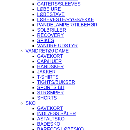
GAITERS/SLEEVES
LØBE URE
LØBESTAVE
LØBEVESTE/RYGSÆKKE
PANDELAMPER/TILBEHØR
SOLBRILLER
RECOVERY
SPIKES
VANDRE UDSTYR
VANDRETØJ DAME
GAVEKORT
CAP/HUER
HANDSKER
JAKKER
T-SHIRTS
TIGHTS/BUKSER
SPORTS BH
STRØMPER
SHORTS
SKO
GAVEKORT
INDLÆGS SÅLER
ASFALTSKO
BADESKO
BARFODS LØBESKO