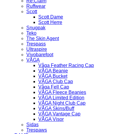
Re:Claim
Ruffwear
Scott
Scott Dame
Scott Herre
Snugpak
Teko
The Skin Agent
Trespass
Ultraspire
Vivobarefoot
VÅGA
Våga Feather Racing Cap
VÅGA Beanie
VÅGA Bucket
VÅGA Club Cap
Våga Fell Cap
VÅGA Fleece Beanies
VÅGA Limited Edition
VÅGA Night Club Cap
VÅGA Skins/Buff
VÅGA Vantage Cap
VÅGA Visor
Sidas
Trespaws