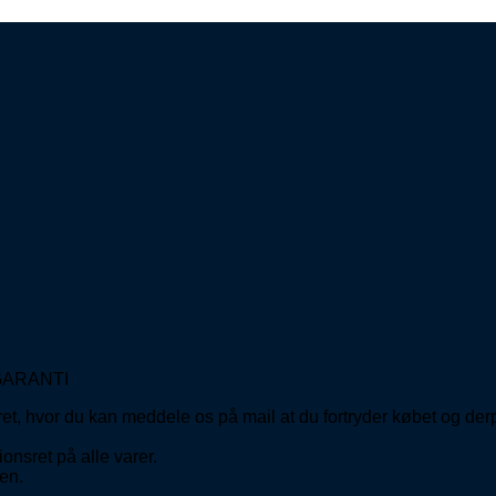
GARANTI
ret, hvor du kan meddele os på mail at du fortryder købet og de
onsret på alle varer.
en.