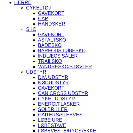
HERRE
CYKELTØJ
GAVEKORT
CAP
HANDSKER
SKO
GAVEKORT
ASFALTSKO
BADESKO
BARFODS LØBESKO
INDLÆGS SÅLER
TRAILSKO
VANDRESKO/STØVLER
UDSTYR
DIV. UDSTYR
NØDUDSTYR
GAVEKORT
CANICROSS UDSTYR
CYKEL UDSTYR
ENERGI/FLASKER
SOLBRILLER
GAITERS/SLEEVES
LØBE URE
LØBESTAVE
LØBEVESTE/RYGSÆKKE