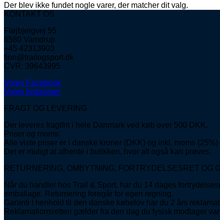
Der blev ikke fundet nogle varer, der matcher dit valg.
KONTAKT OS
Fløjbjergvej 55
6580 Vamdrup
+45 42313903
finn@trailogsport.dk
CVR: 39643995
Vores Facebook
Vores Instagram
FRAGT OG LEVERING
Der leveres fragtfrit i hele Danmark ved køb over 500 DKK.
Priser og moms:
Alle viste priser er i danske kroner (DKK) og inkl. moms (25%)
Det er muligt at afhente i butikken, hvor alt også kan prøves.
RETURNERING, OMBYTNING, FORTRYDELSESRET OG 
Når du handler hos Trail & Sport, har du 14 dages fortrydelses
emballage. Returnering foregår for egen regning.
Garanti I henhold til den danske købelov har du 2 års reklamati
Reklamationsretten gælder fra den dag du fysisk modtager var