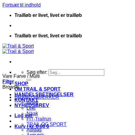
Fortsæt til indhold
Trailløb er livet, livet er trailløb
Trailløb er livet, livet er trailløb
Søg efter:
Vare Farve
/
Multi
Filter
SHOP
Browse
OM TRAIL & SPORT
HANDELSBETINGELSER
BRANDS/MÆRKER
KONTAKT
Inov8
NYHEDSBREV
Leki
Näak
Log ind
FiT-Trailrun
TRAIL OG SPORT
Kurv /
kr.
0.00
0
Adidas