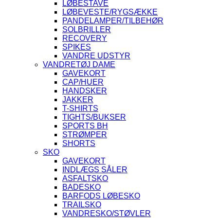
LØBESTAVE
LØBEVESTE/RYGSÆKKE
PANDELAMPER/TILBEHØR
SOLBRILLER
RECOVERY
SPIKES
VANDRE UDSTYR
VANDRETØJ DAME
GAVEKORT
CAP/HUER
HANDSKER
JAKKER
T-SHIRTS
TIGHTS/BUKSER
SPORTS BH
STRØMPER
SHORTS
SKO
GAVEKORT
INDLÆGS SÅLER
ASFALTSKO
BADESKO
BARFODS LØBESKO
TRAILSKO
VANDRESKO/STØVLER