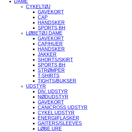
DAME
CYKELTØJ
GAVEKORT
CAP
HANDSKER
SPORTS BH
LØBETØJ DAME
GAVEKORT
CAP/HUER
HANDSKER
JAKKER
SHORTS/SKIRT
SPORTS BH
STRØMPER
T-SHIRTS
TIGHTS/BUKSER
UDSTYR
DIV. UDSTYR
NØDUDSTYR
GAVEKORT
CANICROSS UDSTYR
CYKEL UDSTYR
ENERGI/FLASKER
GAITERS/SLEEVES
LØBE URE