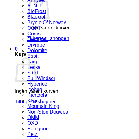
Armytek
ATNU
BioFrost
Blackroll
Brynje Of Norway
Ingen varer i kurven.
COFT
Coros
Tilbage til shoppen
DexShell
Dryrobe
0
Dolomite
Kurv
Esbit
Larq
Lecka
S.O.L.
Full Windsor
Hyperice
Icebug
Ingen varer i kurven.
Kahtoola
Klymit
Tilbage til shoppen
Mountain King
Non-Stop Dogwear
OMM
OXD
Paingone
Petzl