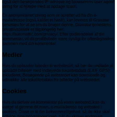
også den besøgendes IP-adresse og browserens user agent
string for at hjælpe med at opdage spam.
En anonymiseret streng som er oprettet ud fra din e-
mailadresse (også kaldet et hash), kan leveres til Gravatar
tjenesten for at se om du bruger denne. Gravatar tjenestens
privatlivspolitik er tilgængelig her:
https://automattic.com/privacy/. Efter godkendelse af din
kommentar, vil dit profilbillede være synligt for offentligheden
sammen med din kommentar.
Medier
Hvis du uploader billeder til webstedet, så bør du undlade at
uploade billeder med indlejrede lokalitetsdata (EXIF GPS)
inkluderet. Besøgende på webstedet kan downloade og
udtrække alle lokalitetsdata fra billeder på webstedet.
Cookies
Hvis du skriver en kommentar på vores websted, kan du
vælge at gemme dit navn, e-mailadresse og websted i
cookies. Disse er til din bekvemmeligehed, så du ikke skal
udfylde dine oplysninger igen, når du skriver endnu en