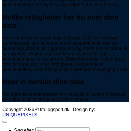
administratorer kan også se og redigere den information.
Hvilke rettigheder har du over dine
data
Hvis du har en konto på dette websted, eller har skrevet
kommentarer, kan du bede om en eksporteret fil med de
personlige data vi har liggende om dig, heriblandt alt data, du
har givet os. Du kan også bede om, at vi sletter alle
personlige data, vi har om dig. Dette indbefatter ikke nogen
form for data, som vi er forpligtede til at gemme af
administrative, lovmæssige eller sikkerhedsmæssige grunde.
Hvor vi sender dine data
Besøgendes kommentarer kan muligvis blive kontrolleret af
en automatisk spam-genkendelse tjeneste.
Copyright 2026 © trailogsport.dk | Design by:
UNIQUEPIXELS
Søg efter: