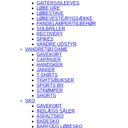
GAITERS/SLEEVES
LØBE URE
LØBESTAVE
LØBEVESTE/RYGSÆKKE
PANDELAMPER/TILBEHØR
SOLBRILLER
RECOVERY
SPIKES
VANDRE UDSTYR
VANDRETØJ DAME
GAVEKORT
CAP/HUER
HANDSKER
JAKKER
T-SHIRTS
TIGHTS/BUKSER
SPORTS BH
STRØMPER
SHORTS
SKO
GAVEKORT
INDLÆGS SÅLER
ASFALTSKO
BADESKO
BARFODS LØBESKO