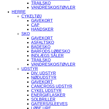
TRAILSKO
VANDRESKO/STØVLER
HERRE
CYKELTØJ
GAVEKORT
CAP
HANDSKER
SKO
GAVEKORT
ASFALTSKO
BADESKO
BARFODS LØBESKO
INDLÆGS SÅLER
TRAILSKO
VANDRESKO/STØVLER
UDSTYR
DIV. UDSTYR
NØDUDSTYR
GAVEKORT
CANICROSS UDSTYR
CYKEL UDSTYR
ENERGI/FLASKER
SOLBRILLER
GAITERS/SLEEVES
LØBE URE