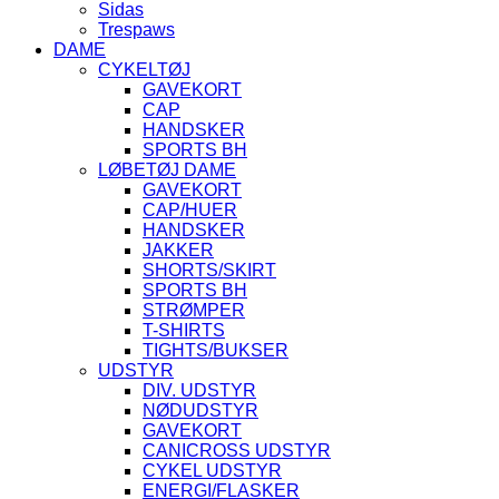
Sidas
Trespaws
DAME
CYKELTØJ
GAVEKORT
CAP
HANDSKER
SPORTS BH
LØBETØJ DAME
GAVEKORT
CAP/HUER
HANDSKER
JAKKER
SHORTS/SKIRT
SPORTS BH
STRØMPER
T-SHIRTS
TIGHTS/BUKSER
UDSTYR
DIV. UDSTYR
NØDUDSTYR
GAVEKORT
CANICROSS UDSTYR
CYKEL UDSTYR
ENERGI/FLASKER