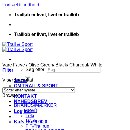
Fortsæt til indhold
Trailløb er livet, livet er trailløb
Trailløb er livet, livet er trailløb
Vare Farve
/
Olive Green/ Black/ Charcoal/ White
Søg efter:
Filter
Viser 1 resultat
SHOP
OM TRAIL & SPORT
HANDELSBETINGELSER
Browse
KONTAKT
NYHEDSBREV
BRANDS/MÆRKER
Inov8
Log ind
Leki
Näak
Kurv /
kr.
0.00
0
FiT-Trailrun