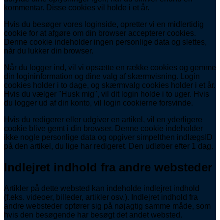
kommentar. Disse cookies vil holde i et år.
Hvis du besøger vores loginside, opretter vi en midlertidig
cookie for at afgøre om din browser accepterer cookies.
Denne cookie indeholder ingen personlige data og slettes,
når du lukker din browser.
Når du logger ind, vil vi opsætte en række cookies og gemme
din logininformation og dine valg af skærmvisning. Login
cookies holder i to dage, og skærmvalg cookies holder i et år.
Hvis du vælger "Husk mig", vil dit login holde i to uger. Hvis
du logger ud af din konto, vil login cookierne forsvinde.
Hvis du redigerer eller udgiver en artikel, vil en yderligere
cookie blive gemt i din browser. Denne cookie indeholder
ikke nogle personlige data og opgiver simpelthen indlægsID
på den artikel, du lige har redigeret. Den udløber efter 1 dag.
Indlejret indhold fra andre websteder
Artikler på dette websted kan indeholde indlejret indhold
(f.eks. videoer, billeder, artikler osv.). Indlejret indhold fra
andre websteder opfører sig på nøjagtig samme måde, som
hvis den besøgende har besøgt det andet websted.