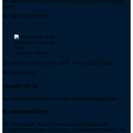
Reklamationsretten gælder fra den dag du fysisk modtager
varen.
BETALINGSMETODE
Nummer 49236
Eller konto overførsel Reg. 6695 Konto 1002179802
Privatlivs Politik
Hvem er vi
Vores webstedsadresse er: https://www.trailogsport.dk.
Kommentarer
Når besøgende skriver kommentarer på webstedet,
indsamler vi de data, som vises i kommentarformularen, og