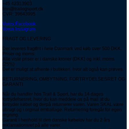
+45 42313903
finn@trailogsport.dk
CVR: 39643995
Vores Facebook
Vores Instagram
FRAGT OG LEVERING
Der leveres fragtfrit i hele Danmark ved køb over 500 DKK.
Priser og moms:
Alle viste priser er i danske kroner (DKK) og inkl. moms
(25%)
Det er muligt at afhente i butikken, hvor alt også kan prøves.
RETURNERING, OMBYTNING, FORTRYDELSESRET OG
GARANTI
Når du handler hos Trail & Sport, har du 14 dages
fortrydelsesret, hvor du kan meddele os på mail at du
fortryder købet og derpå returnerer varen. Varen SKAL være
ubrugt og i orginal emballage. Returnering foregår for egen
regning.
Garanti I henhold til den danske købelov har du 2 års
reklamationsret på alle varer.