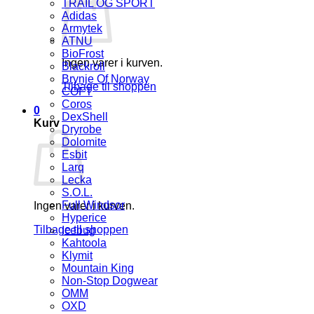
TRAIL OG SPORT
Adidas
Armytek
ATNU
BioFrost
Ingen varer i kurven.
Blackroll
Brynje Of Norway
Tilbage til shoppen
COFT
Coros
0
DexShell
Kurv
Dryrobe
Dolomite
Esbit
Larq
Lecka
S.O.L.
Full Windsor
Ingen varer i kurven.
Hyperice
Tilbage til shoppen
Icebug
Kahtoola
Klymit
Mountain King
Non-Stop Dogwear
OMM
OXD