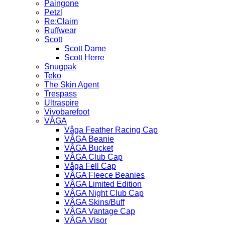
Paingone
Petzl
Re:Claim
Ruffwear
Scott
Scott Dame
Scott Herre
Snugpak
Teko
The Skin Agent
Trespass
Ultraspire
Vivobarefoot
VÅGA
Våga Feather Racing Cap
VÅGA Beanie
VÅGA Bucket
VÅGA Club Cap
Våga Fell Cap
VÅGA Fleece Beanies
VÅGA Limited Edition
VÅGA Night Club Cap
VÅGA Skins/Buff
VÅGA Vantage Cap
VÅGA Visor