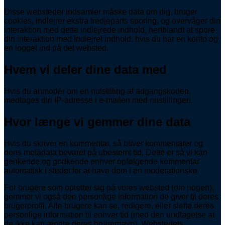
Disse websteder indsamler måske data om dig, bruger
cookies, indlejrer ekstra tredjeparts sporing, og overvåger din
interaktion med dette indlejrede indhold, heriblandt at spore
din interaktion med indlejret indhold, hvis du har en konto og
en logget ind på det websted.
Hvem vi deler dine data med
Hvis du anmoder om en nulstilling af adgangskoden,
medtages din IP-adresse i e-mailen med nustillingen.
Hvor længe vi gemmer dine data
Hvis du skriver en kommentar, så bliver kommentarer og
dens metadata bevaret på ubestemt tid. Dette er så vi kan
genkende og godkende enhver opfølgende kommentar
automatisk i stedet for at have dem i en moderationskø.
For brugere som opretter sig på vores websted (om nogen),
gemmer vi også den personlige information de giver til deres
brugerprofil. Alle brugere kan se, redigere, eller slette deres
personlige information til enhver tid (med den undtagelse at
de ikke kan ændre deres brugernavn). Webstedets