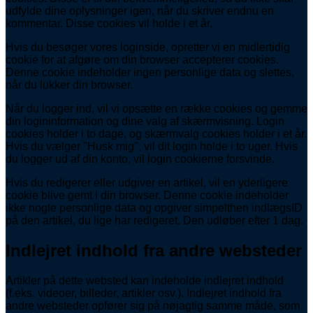
udfylde dine oplysninger igen, når du skriver endnu en
kommentar. Disse cookies vil holde i et år.
Hvis du besøger vores loginside, opretter vi en midlertidig
cookie for at afgøre om din browser accepterer cookies.
Denne cookie indeholder ingen personlige data og slettes,
når du lukker din browser.
Når du logger ind, vil vi opsætte en række cookies og gemme
din logininformation og dine valg af skærmvisning. Login
cookies holder i to dage, og skærmvalg cookies holder i et år.
Hvis du vælger "Husk mig", vil dit login holde i to uger. Hvis
du logger ud af din konto, vil login cookierne forsvinde.
Hvis du redigerer eller udgiver en artikel, vil en yderligere
cookie blive gemt i din browser. Denne cookie indeholder
ikke nogle personlige data og opgiver simpelthen indlægsID
på den artikel, du lige har redigeret. Den udløber efter 1 dag.
Indlejret indhold fra andre websteder
Artikler på dette websted kan indeholde indlejret indhold
(f.eks. videoer, billeder, artikler osv.). Indlejret indhold fra
andre websteder opfører sig på nøjagtig samme måde, som