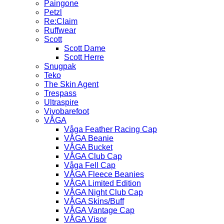
Paingone
Petzl
Re:Claim
Ruffwear
Scott
Scott Dame
Scott Herre
Snugpak
Teko
The Skin Agent
Trespass
Ultraspire
Vivobarefoot
VÅGA
Våga Feather Racing Cap
VÅGA Beanie
VÅGA Bucket
VÅGA Club Cap
Våga Fell Cap
VÅGA Fleece Beanies
VÅGA Limited Edition
VÅGA Night Club Cap
VÅGA Skins/Buff
VÅGA Vantage Cap
VÅGA Visor