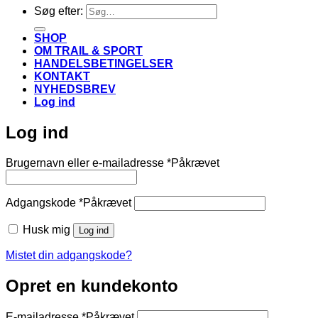
Søg efter:
SHOP
OM TRAIL & SPORT
HANDELSBETINGELSER
KONTAKT
NYHEDSBREV
Log ind
Log ind
Brugernavn eller e-mailadresse
*
Påkrævet
Adgangskode
*
Påkrævet
Husk mig
Log ind
Mistet din adgangskode?
Opret en kundekonto
E-mailadresse
*
Påkrævet