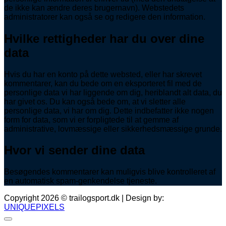
de ikke kan ændre deres brugernavn). Webstedets
administratorer kan også se og redigere den information.
Hvilke rettigheder har du over dine
data
Hvis du har en konto på dette websted, eller har skrevet
kommentarer, kan du bede om en eksporteret fil med de
personlige data vi har liggende om dig, heriblandt alt data, du
har givet os. Du kan også bede om, at vi sletter alle
personlige data, vi har om dig. Dette indbefatter ikke nogen
form for data, som vi er forpligtede til at gemme af
administrative, lovmæssige eller sikkerhedsmæssige grunde.
Hvor vi sender dine data
Besøgendes kommentarer kan muligvis blive kontrolleret af
en automatisk spam-genkendelse tjeneste.
Copyright 2026 © trailogsport.dk | Design by:
UNIQUEPIXELS