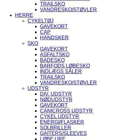
TRAILSKO
VANDRESKO/STØVLER
HERRE
CYKELTØJ
GAVEKORT
CAP
HANDSKER
SKO
GAVEKORT
ASFALTSKO
BADESKO
BARFODS LØBESKO
INDLÆGS SÅLER
TRAILSKO
VANDRESKO/STØVLER
UDSTYR
DIV. UDSTYR
NØDUDSTYR
GAVEKORT
CANICROSS UDSTYR
CYKEL UDSTYR
ENERGI/FLASKER
SOLBRILLER
GAITERS/SLEEVES
LØBE URE