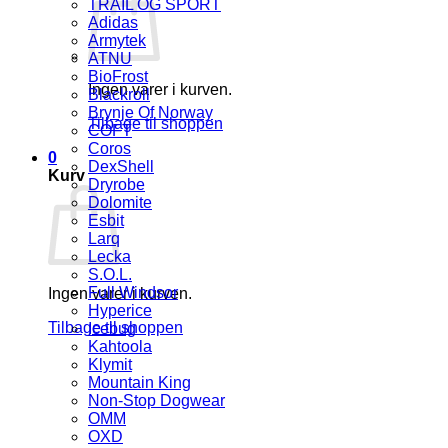
TRAIL OG SPORT
Adidas
Armytek
ATNU
BioFrost
Ingen varer i kurven.
Blackroll
Brynje Of Norway
Tilbage til shoppen
COFT
Coros
0
DexShell
Kurv
Dryrobe
Dolomite
Esbit
Larq
Lecka
S.O.L.
Full Windsor
Ingen varer i kurven.
Hyperice
Tilbage til shoppen
Icebug
Kahtoola
Klymit
Mountain King
Non-Stop Dogwear
OMM
OXD