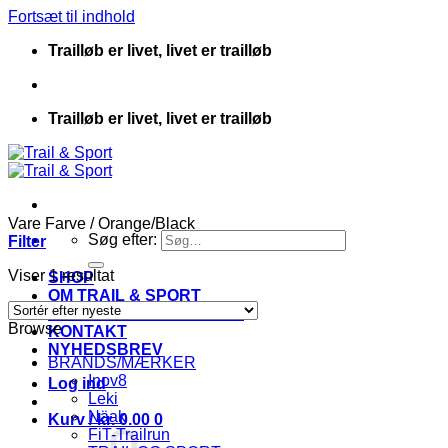
Fortsæt til indhold
Trailløb er livet, livet er trailløb
Trailløb er livet, livet er trailløb
Vare Farve
/
Orange/Black
Søg efter:
Filter
Viser 1 resultat
SHOP
OM TRAIL & SPORT
HANDELSBETINGELSER
Browse
KONTAKT
NYHEDSBREV
BRANDS/MÆRKER
Inov8
Log ind
Leki
Näak
Kurv /
kr.
0.00
0
FiT-Trailrun