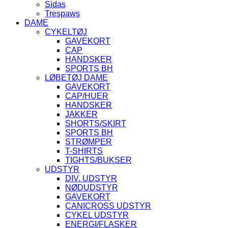
Sidas
Trespaws
DAME
CYKELTØJ
GAVEKORT
CAP
HANDSKER
SPORTS BH
LØBETØJ DAME
GAVEKORT
CAP/HUER
HANDSKER
JAKKER
SHORTS/SKIRT
SPORTS BH
STRØMPER
T-SHIRTS
TIGHTS/BUKSER
UDSTYR
DIV. UDSTYR
NØDUDSTYR
GAVEKORT
CANICROSS UDSTYR
CYKEL UDSTYR
ENERGI/FLASKER