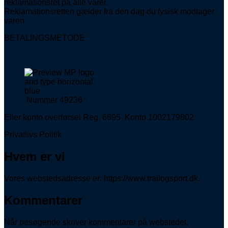
reklamationsret på alle varer.
Reklamationsretten gælder fra den dag du fysisk modtager
varen.
BETALINGSMETODE
Nummer 49236
Eller konto overførsel Reg. 6695 Konto 1002179802
Privatlivs Politik
Hvem er vi
Vores webstedsadresse er: https://www.trailogsport.dk.
Kommentarer
Når besøgende skriver kommentarer på webstedet,