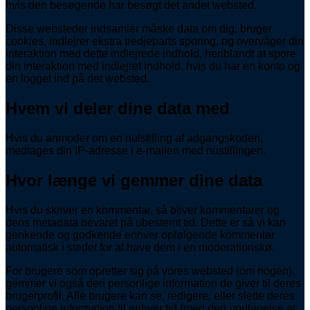
hvis den besøgende har besøgt det andet websted.
Disse websteder indsamler måske data om dig, bruger
cookies, indlejrer ekstra tredjeparts sporing, og overvåger din
interaktion med dette indlejrede indhold, heriblandt at spore
din interaktion med indlejret indhold, hvis du har en konto og
en logget ind på det websted.
Hvem vi deler dine data med
Hvis du anmoder om en nulstilling af adgangskoden,
medtages din IP-adresse i e-mailen med nustillingen.
Hvor længe vi gemmer dine data
Hvis du skriver en kommentar, så bliver kommentarer og
dens metadata bevaret på ubestemt tid. Dette er så vi kan
genkende og godkende enhver opfølgende kommentar
automatisk i stedet for at have dem i en moderationskø.
For brugere som opretter sig på vores websted (om nogen),
gemmer vi også den personlige information de giver til deres
brugerprofil. Alle brugere kan se, redigere, eller slette deres
personlige information til enhver tid (med den undtagelse at