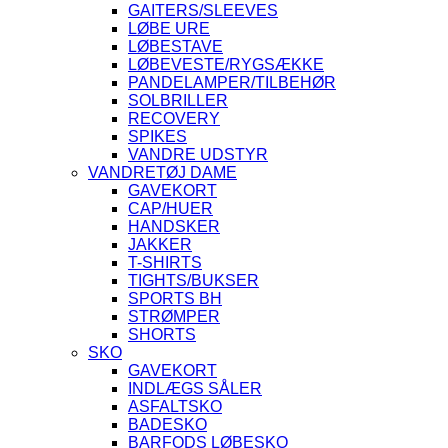
GAITERS/SLEEVES
LØBE URE
LØBESTAVE
LØBEVESTE/RYGSÆKKE
PANDELAMPER/TILBEHØR
SOLBRILLER
RECOVERY
SPIKES
VANDRE UDSTYR
VANDRETØJ DAME
GAVEKORT
CAP/HUER
HANDSKER
JAKKER
T-SHIRTS
TIGHTS/BUKSER
SPORTS BH
STRØMPER
SHORTS
SKO
GAVEKORT
INDLÆGS SÅLER
ASFALTSKO
BADESKO
BARFODS LØBESKO