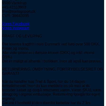
6580 Vamdrup
+45 42313903
finn@trailogsport.dk
CVR: 39643995
Vores Facebook
Vores Instagram
FRAGT OG LEVERING
Der leveres fragtfrit i hele Danmark ved køb over 500 DKK.
Priser og moms:
Alle viste priser er i danske kroner (DKK) og inkl. moms
(25%)
Det er muligt at afhente i butikken, hvor alt også kan prøves.
RETURNERING, OMBYTNING, FORTRYDELSESRET OG
GARANTI
Når du handler hos Trail & Sport, har du 14 dages
fortrydelsesret, hvor du kan meddele os på mail at du
fortryder købet og derpå returnerer varen. Varen SKAL være
ubrugt og i orginal emballage. Returnering foregår for egen
regning.
Garanti I henhold til den danske købelov har du 2 års