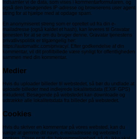
indsamler vi de data, som vises i kommentarformularen, og
også den besøgendes IP-adresse og browserens user agent
string for at hjælpe med at opdage spam.
En anonymiseret streng som er oprettet ud fra din e-
mailadresse (også kaldet et hash), kan leveres til Gravatar
tjenesten for at se om du bruger denne. Gravatar tjenestens
privatlivspolitik er tilgængelig her:
https://automattic.com/privacy/. Efter godkendelse af din
kommentar, vil dit profilbillede være synligt for offentligheden
sammen med din kommentar.
Medier
Hvis du uploader billeder til webstedet, så bør du undlade at
uploade billeder med indlejrede lokalitetsdata (EXIF GPS)
inkluderet. Besøgende på webstedet kan downloade og
udtrække alle lokalitetsdata fra billeder på webstedet.
Cookies
Hvis du skriver en kommentar på vores websted, kan du
vælge at gemme dit navn, e-mailadresse og websted i
cookies. Disse er til din bekvemmeligehed, så du ikke skal