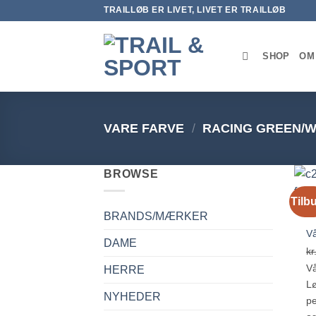
Fortsæt
TRAILLØB ER LIVET, LIVET ER TRAILLØB
til
indhold
SHOP
OM
VARE FARVE
/
RACING GREEN/W
BROWSE
Tilb
BRANDS/MÆRKER
V
DAME
kr
V
HERRE
Lø
NYHEDER
p