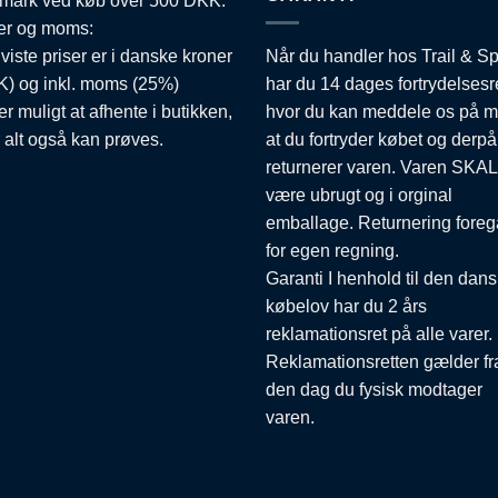
mark ved køb over 500 DKK.
er og moms:
 viste priser er i danske kroner
Når du handler hos Trail & Sp
) og inkl. moms (25%)
har du 14 dages fortrydelsesr
er muligt at afhente i butikken,
hvor du kan meddele os på m
 alt også kan prøves.
at du fortryder købet og derpå
returnerer varen. Varen SKAL
være ubrugt og i orginal
emballage. Returnering foreg
for egen regning.
Garanti I henhold til den dan
købelov har du 2 års
reklamationsret på alle varer.
Reklamationsretten gælder fr
den dag du fysisk modtager
varen.