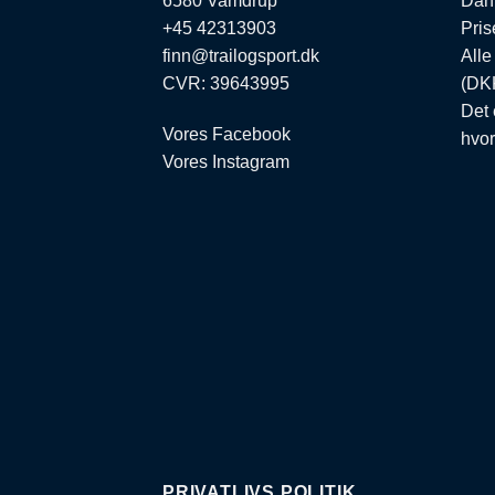
6580 Vamdrup
Dan
+45 42313903
Pris
finn@trailogsport.dk
Alle
CVR: 39643995
(DKK
Det 
Vores Facebook
hvor
Vores Instagram
PRIVATLIVS POLITIK