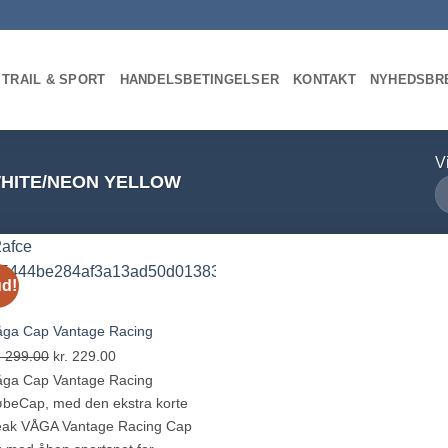
 TRAIL & SPORT
HANDELSBETINGELSER
KONTAKT
NYHEDSBR
Vi
HITE/NEON YELLOW
ud!
åga Cap Vantage Racing
Den
Den
.
299.00
kr.
229.00
oprindelige
aktuelle
åga Cap Vantage Racing
pris
pris
beCap, med den ekstra korte
var:
er:
eak VÅGA Vantage Racing Cap
kr. 299.00.
kr. 229.00.