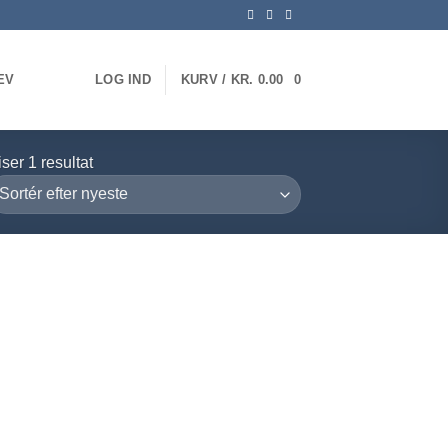
EV
LOG IND
KURV /
KR.
0.00
0
ser 1 resultat