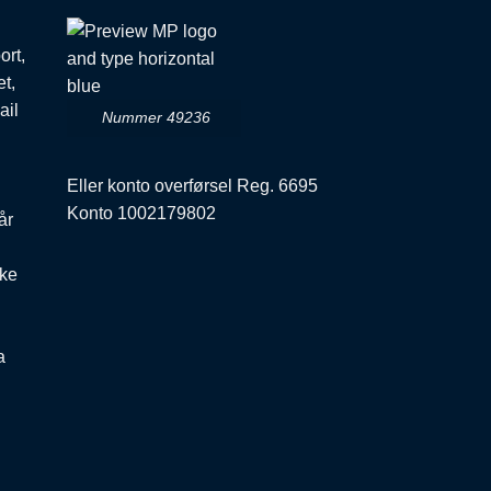
ort,
et,
ail
Nummer 49236
Eller konto overførsel Reg. 6695
Konto 1002179802
år
ske
a