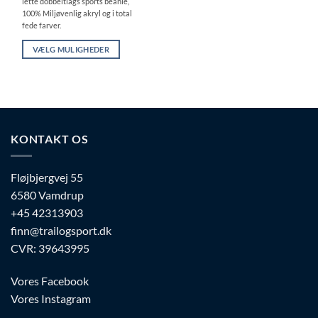
lette dobbeltlags sports beanie,
var:
er:
kr. 299.00.
kr. 199.00.
100% Miljøvenlig akryl og i total
fede farver.
VÆLG MULIGHEDER
Dette
vare
har
flere
varianter.
KONTAKT OS
Mulighederne
kan
vælges
Fløjbjergvej 55
på
6580 Vamdrup
varesiden
+45 42313903
finn@trailogsport.dk
CVR: 39643995
Vores Facebook
Vores Instagram