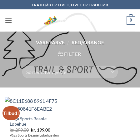
Fortsæt
TRAILLØB ER LIVET, LIVET ER TRAILLØB
til
indhold
0
VARE FARVE
/
RED/ORANGE
FILTER
Tilbud!
Våga Sports Beanie
Løbehue
Den
Den
kr.
299.00
kr.
199.00
oprindelige
aktuelle
Våga Sports Beanie Løbehue den
pris
pris