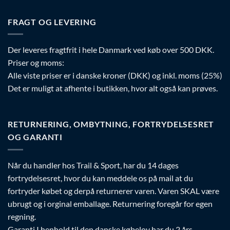
FRAGT OG LEVERING
Der leveres fragtfrit i hele Danmark ved køb over 500 DKK.
Priser og moms:
Alle viste priser er i danske kroner (DKK) og inkl. moms (25%)
Det er muligt at afhente i butikken, hvor alt også kan prøves.
RETURNERING, OMBYTNING, FORTRYDELSESRET
OG GARANTI
Når du handler hos Trail & Sport, har du 14 dages
fortrydelsesret, hvor du kan meddele os på mail at du
fortryder købet og derpå returnerer varen. Varen SKAL være
ubrugt og i orginal emballage. Returnering foregår for egen
regning.
Garanti I henhold til den danske købelov har du 2 års