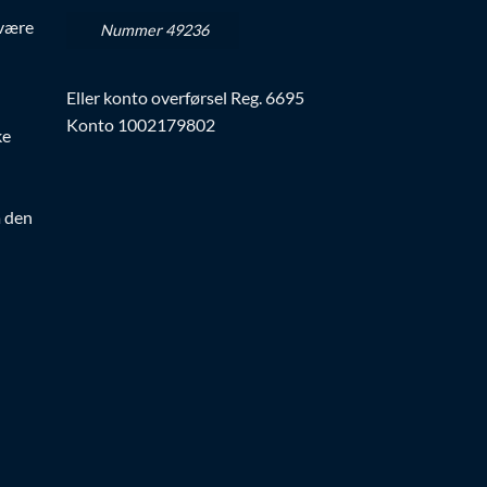
 være
Nummer 49236
Eller konto overførsel Reg. 6695
Konto 1002179802
ke
a den