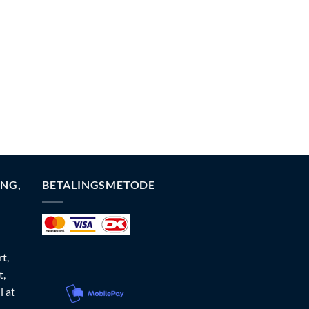
NG,
BETALINGSMETODE
t,
t,
l at