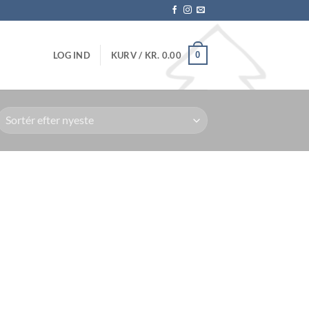
0
LOG IND
KURV /
KR.
0.00