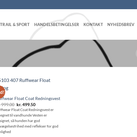
TRAIL & SPORT
HANDELSBETINGELSER
KONTAKT
NYHEDSBREV
ud!
ffwear Float Coat Redningsvest
Den
Den
.
999.00
kr.
499.50
oprindelige
aktuelle
ffwear Float Coat Redningsvest er
pris
pris
legnet til vandhunde Vesten er
var:
er:
kr. 999.00.
kr. 499.50.
signet, så hunden har god
vægelsesfrihed med reflekser for god
nlighed