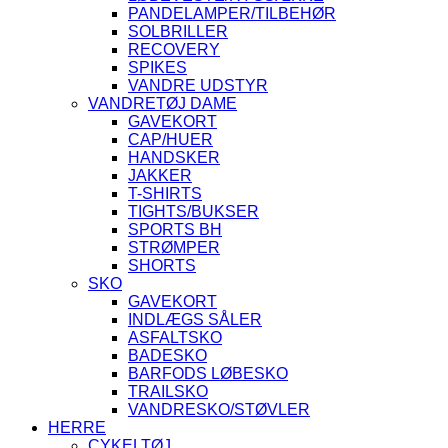
PANDELAMPER/TILBEHØR
SOLBRILLER
RECOVERY
SPIKES
VANDRE UDSTYR
VANDRETØJ DAME
GAVEKORT
CAP/HUER
HANDSKER
JAKKER
T-SHIRTS
TIGHTS/BUKSER
SPORTS BH
STRØMPER
SHORTS
SKO
GAVEKORT
INDLÆGS SÅLER
ASFALTSKO
BADESKO
BARFODS LØBESKO
TRAILSKO
VANDRESKO/STØVLER
HERRE
CYKELTØJ