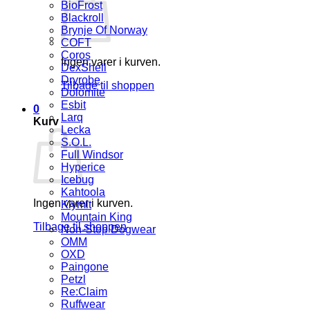
BioFrost
Blackroll
Brynje Of Norway
COFT
Coros
Ingen varer i kurven.
DexShell
Dryrobe
Tilbage til shoppen
Dolomite
Esbit
0
Larq
Kurv
Lecka
S.O.L.
Full Windsor
Hyperice
Icebug
Kahtoola
Ingen varer i kurven.
Klymit
Mountain King
Tilbage til shoppen
Non-Stop Dogwear
OMM
OXD
Paingone
Petzl
Re:Claim
Ruffwear