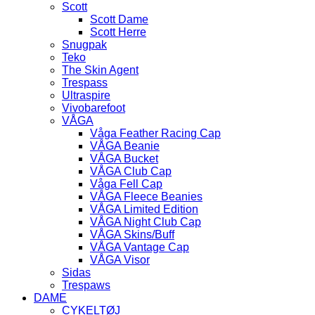
Scott
Scott Dame
Scott Herre
Snugpak
Teko
The Skin Agent
Trespass
Ultraspire
Vivobarefoot
VÅGA
Våga Feather Racing Cap
VÅGA Beanie
VÅGA Bucket
VÅGA Club Cap
Våga Fell Cap
VÅGA Fleece Beanies
VÅGA Limited Edition
VÅGA Night Club Cap
VÅGA Skins/Buff
VÅGA Vantage Cap
VÅGA Visor
Sidas
Trespaws
DAME
CYKELTØJ