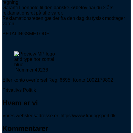
regning.
Garanti I henhold til den danske købelov har du 2 års
reklamationsret på alle varer.
Reklamationsretten gælder fra den dag du fysisk modtager
varen.
BETALINGSMETODE
Nummer 49236
Eller konto overførsel Reg. 6695 Konto 1002179802
Privatlivs Politik
Hvem er vi
Vores webstedsadresse er: https://www.trailogsport.dk.
Kommentarer