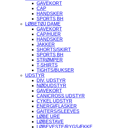
GAVEKORT
CAP
HANDSKER
SPORTS BH
LØBETØJ DAME
GAVEKORT
CAP/HUER
HANDSKER
JAKKER
SHORTS/SKIRT
SPORTS BH
STRØMPER
T-SHIRTS
TIGHTS/BUKSER
UDSTYR
DIV. UDSTYR
NØDUDSTYR
GAVEKORT
CANICROSS UDSTYR
CYKEL UDSTYR
ENERGI/FLASKER
GAITERS/SLEEVES
LØBE URE
LØBESTAVE
LØBEVESTE/RYGSÆKKE