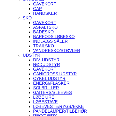
GAVEKORT
CAP
HANDSKER
SKO
GAVEKORT
ASFALTSKO
BADESKO
BARFODS LØBESKO
INDLÆGS SÅLER
TRAILSKO
VANDRESKO/STØVLER
UDSTYR
DIV. UDSTYR
NØDUDSTYR
GAVEKORT
CANICROSS UDSTYR
CYKEL UDSTYR
ENERGI/FLASKER
SOLBRILLER
GAITERS/SLEEVES
LØBE URE
LØBESTAVE
LØBEVESTE/RYGSÆKKE
PANDELAMPER/TILBEHØR
RECOVERY