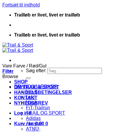
Fortsæt til indhold
Trailløb er livet, livet er trailløb
Trailløb er livet, livet er trailløb
Vare Farve
/
Rød/Gul
Søg efter:
Filter
Browse
SHOP
BRANDS/MÆRKER
OM TRAIL & SPORT
Inov8
HANDELSBETINGELSER
Leki
KONTAKT
Näak
NYHEDSBREV
FiT-Trailrun
Log ind
TRAIL OG SPORT
Adidas
Kurv /
Armytek
kr.
0.00
0
ATNU