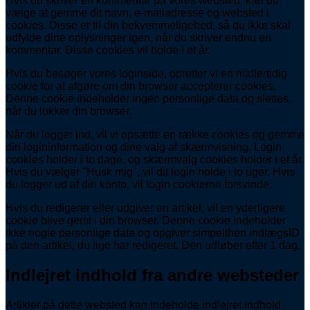
Hvis du skriver en kommentar på vores websted, kan du
vælge at gemme dit navn, e-mailadresse og websted i
cookies. Disse er til din bekvemmeligehed, så du ikke skal
udfylde dine oplysninger igen, når du skriver endnu en
kommentar. Disse cookies vil holde i et år.
Hvis du besøger vores loginside, opretter vi en midlertidig
cookie for at afgøre om din browser accepterer cookies.
Denne cookie indeholder ingen personlige data og slettes,
når du lukker din browser.
Når du logger ind, vil vi opsætte en række cookies og gemme
din logininformation og dine valg af skærmvisning. Login
cookies holder i to dage, og skærmvalg cookies holder i et år.
Hvis du vælger "Husk mig", vil dit login holde i to uger. Hvis
du logger ud af din konto, vil login cookierne forsvinde.
Hvis du redigerer eller udgiver en artikel, vil en yderligere
cookie blive gemt i din browser. Denne cookie indeholder
ikke nogle personlige data og opgiver simpelthen indlægsID
på den artikel, du lige har redigeret. Den udløber efter 1 dag.
Indlejret indhold fra andre websteder
Artikler på dette websted kan indeholde indlejret indhold