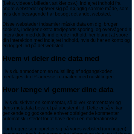
(f.eks. videoer, billeder, artikler osv.). Indlejret indhold fra
andre websteder opfører sig på nøjagtig samme måde, som
hvis den besøgende har besøgt det andet websted.
Disse websteder indsamler måske data om dig, bruger
cookies, indlejrer ekstra tredjeparts sporing, og overvåger din
interaktion med dette indlejrede indhold, heriblandt at spore
din interaktion med indlejret indhold, hvis du har en konto og
en logget ind på det websted.
Hvem vi deler dine data med
Hvis du anmoder om en nulstilling af adgangskoden,
medtages din IP-adresse i e-mailen med nustillingen.
Hvor længe vi gemmer dine data
Hvis du skriver en kommentar, så bliver kommentarer og
dens metadata bevaret på ubestemt tid. Dette er så vi kan
genkende og godkende enhver opfølgende kommentar
automatisk i stedet for at have dem i en moderationskø.
For brugere som opretter sig på vores websted (om nogen),