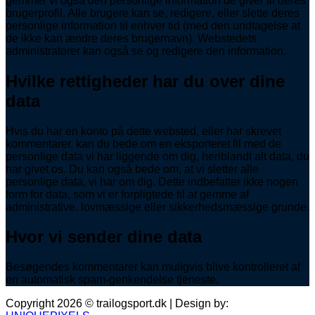
gemmer vi også den personlige information de giver til deres
brugerprofil. Alle brugere kan se, redigere, eller slette deres
personlige information til enhver tid (med den undtagelse at
de ikke kan ændre deres brugernavn). Webstedets
administratorer kan også se og redigere den information.
Hvilke rettigheder har du over dine
data
Hvis du har en konto på dette websted, eller har skrevet
kommentarer, kan du bede om en eksporteret fil med de
personlige data vi har liggende om dig, heriblandt alt data, du
har givet os. Du kan også bede om, at vi sletter alle
personlige data, vi har om dig. Dette indbefatter ikke nogen
form for data, som vi er forpligtede til at gemme af
administrative, lovmæssige eller sikkerhedsmæssige grunde.
Hvor vi sender dine data
Besøgendes kommentarer kan muligvis blive kontrolleret af
en automatisk spam-genkendelse tjeneste.
Copyright 2026 © trailogsport.dk | Design by: