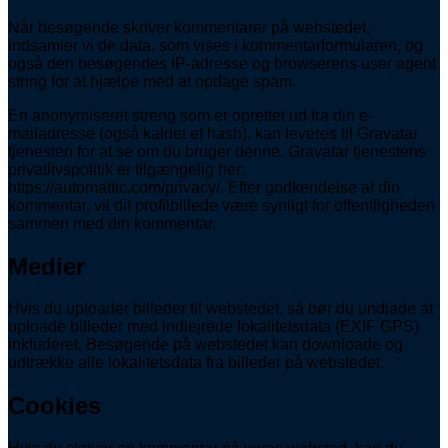
Når besøgende skriver kommentarer på webstedet,
indsamler vi de data, som vises i kommentarformularen, og
også den besøgendes IP-adresse og browserens user agent
string for at hjælpe med at opdage spam.
En anonymiseret streng som er oprettet ud fra din e-
mailadresse (også kaldet et hash), kan leveres til Gravatar
tjenesten for at se om du bruger denne. Gravatar tjenestens
privatlivspolitik er tilgængelig her:
https://automattic.com/privacy/. Efter godkendelse af din
kommentar, vil dit profilbillede være synligt for offentligheden
sammen med din kommentar.
Medier
Hvis du uploader billeder til webstedet, så bør du undlade at
uploade billeder med indlejrede lokalitetsdata (EXIF GPS)
inkluderet. Besøgende på webstedet kan downloade og
udtrække alle lokalitetsdata fra billeder på webstedet.
Cookies