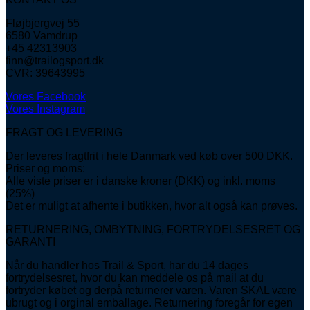
Fløjbjergvej 55
6580 Vamdrup
+45 42313903
finn@trailogsport.dk
CVR: 39643995
Vores Facebook
Vores Instagram
FRAGT OG LEVERING
Der leveres fragtfrit i hele Danmark ved køb over 500 DKK.
Priser og moms:
Alle viste priser er i danske kroner (DKK) og inkl. moms
(25%)
Det er muligt at afhente i butikken, hvor alt også kan prøves.
RETURNERING, OMBYTNING, FORTRYDELSESRET OG
GARANTI
Når du handler hos Trail & Sport, har du 14 dages
fortrydelsesret, hvor du kan meddele os på mail at du
fortryder købet og derpå returnerer varen. Varen SKAL være
ubrugt og i orginal emballage. Returnering foregår for egen