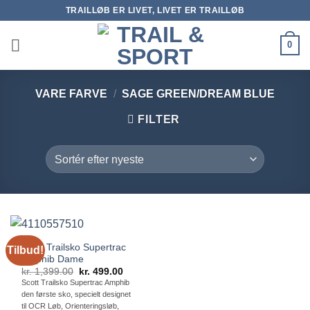
Fortsæt
TRAILLØB ER LIVET, LIVET ER TRAILLØB
til
indhold
0
VARE FARVE
/
SAGE GREEN/DREAM BLUE
FILTER
Scott Trailsko Supertrac
Tilbud!
Amphib Dame
Den
Den
kr.
1,399.00
kr.
499.00
oprindelige
aktuelle
Scott Trailsko Supertrac Amphib
pris
pris
den første sko, specielt designet
var:
er:
kr. 1,399.00.
kr. 499.00.
til OCR Løb, Orienteringsløb,