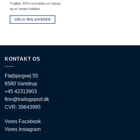
Trailløb. KPU-overdelen er robust
og er meget holdbar
VÆLG MULIGHEDER
Dette
vare
har
flere
varianter.
KONTAKT OS
Mulighederne
kan
vælges
Fløjbjergvej 55
på
6580 Vamdrup
varesiden
+45 42313903
finn@trailogsport.dk
CVR: 39643995
Vores Facebook
Vores Instagram