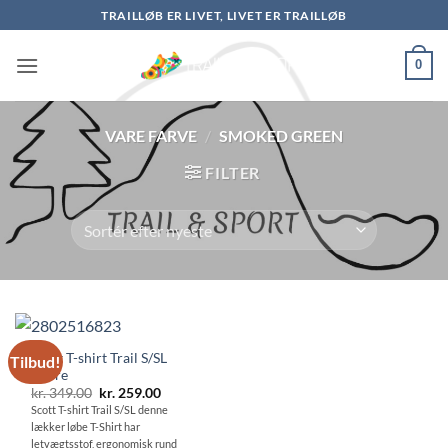
Fortsæt
TRAILLØB ER LIVET, LIVET ER TRAILLØB
til
indhold
0
VARE FARVE
/
SMOKED GREEN
FILTER
Scott T-shirt Trail S/SL
Tilbud!
Herre
Den
Den
kr.
349.00
kr.
259.00
oprindelige
aktuelle
Scott T-shirt Trail S/SL denne
pris
pris
lækker løbe T-Shirt har
var:
er:
kr. 349.00.
kr. 259.00.
letvægtsstof, ergonomisk rund