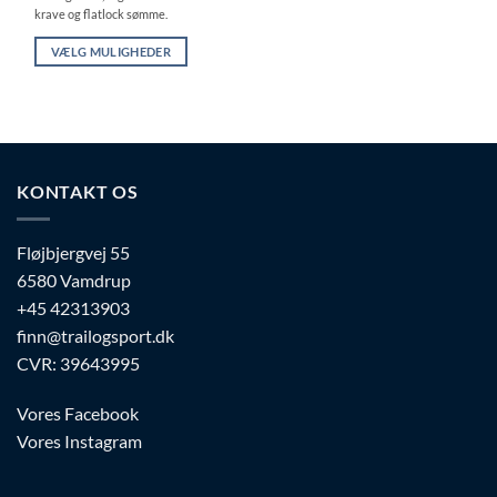
krave og flatlock sømme.
VÆLG MULIGHEDER
Dette
vare
har
flere
varianter.
KONTAKT OS
Mulighederne
kan
vælges
Fløjbjergvej 55
på
6580 Vamdrup
varesiden
+45 42313903
finn@trailogsport.dk
CVR: 39643995
Vores Facebook
Vores Instagram