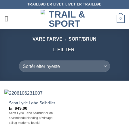
Fortsæt
TRAILLØB ER LIVET, LIVET ER TRAILLØB
til
indhold
0
VARE FARVE
/
SORT/BRUN
FILTER
Scott Lyric Løbe Solbriller
kr.
649.00
Scott Lyric Løbe Solbriller er en
spændende blanding af vintage
stil og moderne festtid.