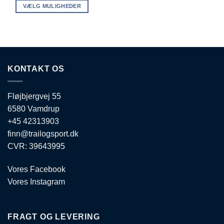
VÆLG MULIGHEDER
Dette
vare
har
flere
varianter.
KONTAKT OS
Mulighederne
kan
vælges
Fløjbjergvej 55
på
6580 Vamdrup
varesiden
+45 42313903
finn@trailogsport.dk
CVR: 39643995
Vores Facebook
Vores Instagram
FRAGT OG LEVERING