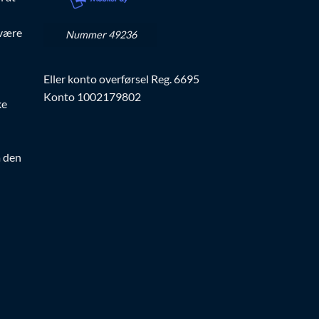
 være
Nummer 49236
Eller konto overførsel Reg. 6695
Konto 1002179802
ke
a den