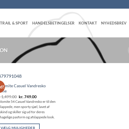
TRAIL & SPORT
HANDELSBETINGELSER
KONTAKT
NYHEDSBREV
MON
lomite Casuel Vandresko
ud!
ame
Den
Den
.
1,499.00
kr.
749.00
oprindelige
aktuelle
lomite 54 Casuel Vandresko er til den
pris
pris
slappede, men sporty sjæl, lavet af
var:
er:
kr. 1,499.00.
kr. 749.00.
skind og skiller sig ud for deres
hagelige pasform og afslappede look.
VÆLG MULIGHEDER