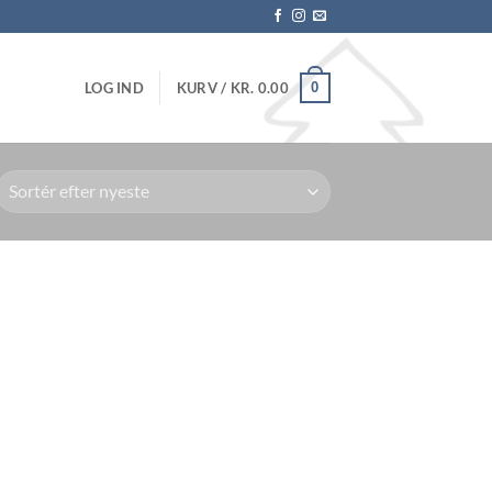
0
LOG IND
KURV /
KR.
0.00