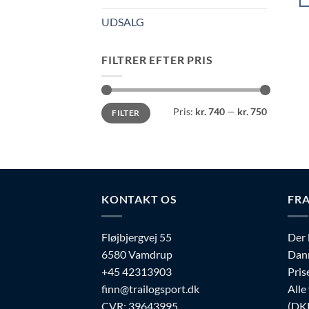
De
UDSALG
va
ha
FILTRER EFTER PRIS
fl
va
Mu
Mindste
Højeste
ka
Pris:
kr. 740
—
kr. 750
FILTER
pris
pris
væ
p
va
KONTAKT OS
FRA
Fløjbjergvej 55
Der 
6580 Vamdrup
Dan
+45 42313903
Pris
finn@trailogsport.dk
Alle
CVR: 39643995
(DKK