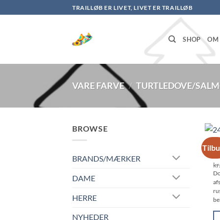
Fortsæt
TRAILLØB ER LIVET, LIVET ER TRAILLØB
til
indhold
SHOP
OM 
VARE FARVE
/
TURTLEDOVE/SAL
BROWSE
Do
Tilb
D
BRANDS/MÆRKER
kr
Do
DAME
af
ru
HERRE
be
NYHEDER