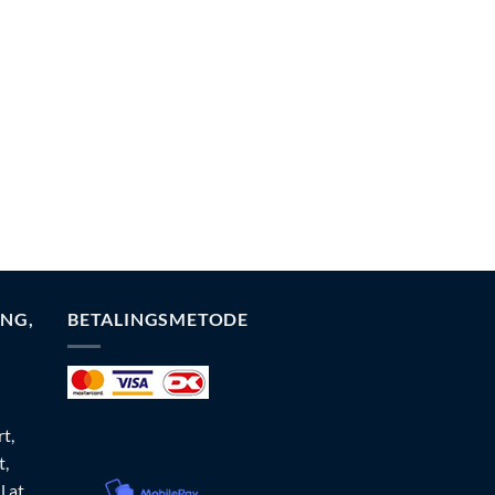
NG,
BETALINGSMETODE
t,
t,
l at