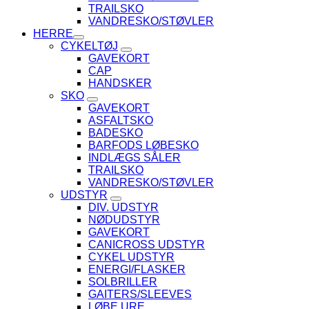
TRAILSKO
VANDRESKO/STØVLER
HERRE
CYKELTØJ
GAVEKORT
CAP
HANDSKER
SKO
GAVEKORT
ASFALTSKO
BADESKO
BARFODS LØBESKO
INDLÆGS SÅLER
TRAILSKO
VANDRESKO/STØVLER
UDSTYR
DIV. UDSTYR
NØDUDSTYR
GAVEKORT
CANICROSS UDSTYR
CYKEL UDSTYR
ENERGI/FLASKER
SOLBRILLER
GAITERS/SLEEVES
LØBE URE