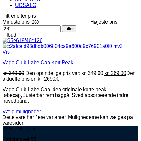
UDSALG
Filtrer efter pris
Mindste pris
Højeste pris
Filter
Tilbud!
Vis
Våga Club Løbe Cap Kort Peak
kr.
349.00
Den oprindelige pris var: kr. 349.00.
kr.
269.00
Den
aktuelle pris er: kr. 269.00.
Våga Club Løbe Cap, den originale korte peak
løbecap, Justerbar rem bagpå, Sved absorberende indre
hovedbånd.
Vælg muligheder
Dette vare har flere varianter. Mulighederne kan vælges på
varesiden
KONTAKT OS
Fløjbjergvej 55