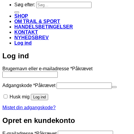
Søg efter:
SHOP
OM TRAIL & SPORT
HANDELSBETINGELSER
KONTAKT
NYHEDSBREV
Log ind
Log ind
Brugernavn eller e-mailadresse
*
Påkrævet
Adgangskode
*
Påkrævet
Husk mig
Log ind
Mistet din adgangskode?
Opret en kundekonto
E-mailadresse
*
Påkrævet