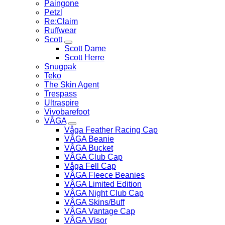
Paingone
Petzl
Re:Claim
Ruffwear
Scott
Scott Dame
Scott Herre
Snugpak
Teko
The Skin Agent
Trespass
Ultraspire
Vivobarefoot
VÅGA
Våga Feather Racing Cap
VÅGA Beanie
VÅGA Bucket
VÅGA Club Cap
Våga Fell Cap
VÅGA Fleece Beanies
VÅGA Limited Edition
VÅGA Night Club Cap
VÅGA Skins/Buff
VÅGA Vantage Cap
VÅGA Visor