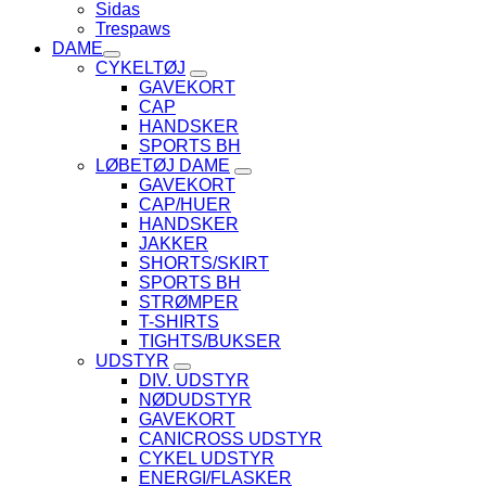
Sidas
Trespaws
DAME
CYKELTØJ
GAVEKORT
CAP
HANDSKER
SPORTS BH
LØBETØJ DAME
GAVEKORT
CAP/HUER
HANDSKER
JAKKER
SHORTS/SKIRT
SPORTS BH
STRØMPER
T-SHIRTS
TIGHTS/BUKSER
UDSTYR
DIV. UDSTYR
NØDUDSTYR
GAVEKORT
CANICROSS UDSTYR
CYKEL UDSTYR
ENERGI/FLASKER