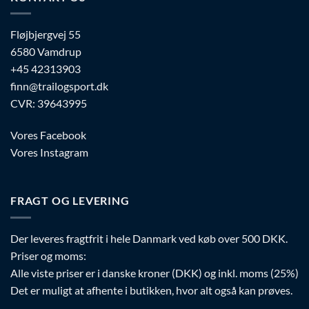
kan
vælges
Fløjbjergvej 55
på
6580 Vamdrup
varesiden
+45 42313903
finn@trailogsport.dk
CVR: 39643995
Vores Facebook
Vores Instagram
FRAGT OG LEVERING
Der leveres fragtfrit i hele Danmark ved køb over 500 DKK.
Priser og moms:
Alle viste priser er i danske kroner (DKK) og inkl. moms (25%)
Det er muligt at afhente i butikken, hvor alt også kan prøves.