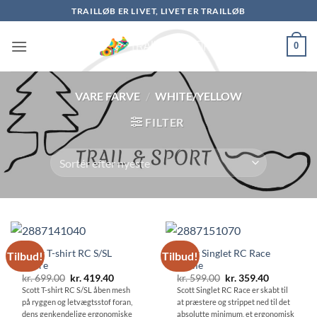
Fortsæt
TRAILLØB ER LIVET, LIVET ER TRAILLØB
til
indhold
0
VARE FARVE
/
WHITE/YELLOW
FILTER
Scott T-shirt RC S/SL
Scott Singlet RC Race
Tilbud!
Tilbud!
Herre
Dame
Den
Den
Den
Den
kr.
699.00
kr.
419.40
kr.
599.00
kr.
359.40
oprindelige
aktuelle
oprindelige
aktuelle
Scott T-shirt RC S/SL åben mesh
Scott Singlet RC Race er skabt til
pris
pris
pris
pris
på ryggen og letvægtsstof foran,
at præstere og strippet ned til det
var:
er:
var:
er:
kr. 699.00.
kr. 419.40.
kr. 599.00.
kr. 359.40.
dens genkendelige ergonomiske
absolutte minimum, et ergonomisk