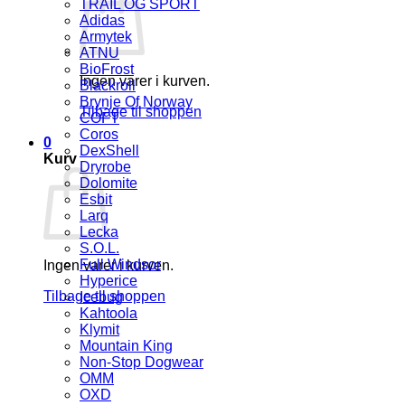
TRAIL OG SPORT
Adidas
Armytek
ATNU
BioFrost
Ingen varer i kurven.
Blackroll
Brynje Of Norway
Tilbage til shoppen
COFT
Coros
0
DexShell
Kurv
Dryrobe
Dolomite
Esbit
Larq
Lecka
S.O.L.
Full Windsor
Ingen varer i kurven.
Hyperice
Tilbage til shoppen
Icebug
Kahtoola
Klymit
Mountain King
Non-Stop Dogwear
OMM
OXD