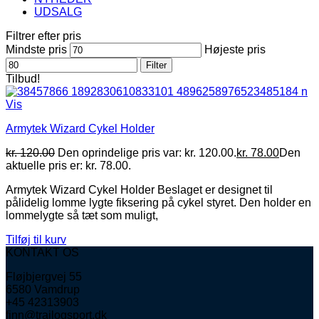
UDSALG
Filtrer efter pris
Mindste pris
Højeste pris
Filter
Tilbud!
Vis
Armytek Wizard Cykel Holder
kr.
120.00
Den oprindelige pris var: kr. 120.00.
kr.
78.00
Den
aktuelle pris er: kr. 78.00.
Armytek Wizard Cykel Holder Beslaget er designet til
pålidelig lomme lygte fiksering på cykel styret. Den holder en
lommelygte så tæt som muligt,
Tilføj til kurv
KONTAKT OS
Fløjbjergvej 55
6580 Vamdrup
+45 42313903
finn@trailogsport.dk