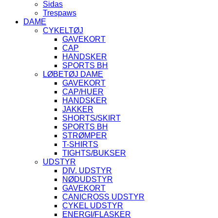
Sidas
Trespaws
DAME
CYKELTØJ
GAVEKORT
CAP
HANDSKER
SPORTS BH
LØBETØJ DAME
GAVEKORT
CAP/HUER
HANDSKER
JAKKER
SHORTS/SKIRT
SPORTS BH
STRØMPER
T-SHIRTS
TIGHTS/BUKSER
UDSTYR
DIV. UDSTYR
NØDUDSTYR
GAVEKORT
CANICROSS UDSTYR
CYKEL UDSTYR
ENERGI/FLASKER