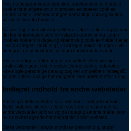
Hvis du besøger vores loginside, opretter vi en midlertidig
cookie for at afgøre om din browser accepterer cookies.
Denne cookie indeholder ingen personlige data og slettes,
når du lukker din browser.
Når du logger ind, vil vi opsætte en række cookies og gemme
din logininformation og dine valg af skærmvisning. Login
cookies holder i to dage, og skærmvalg cookies holder i et år.
Hvis du vælger "Husk mig", vil dit login holde i to uger. Hvis
du logger ud af din konto, vil login cookierne forsvinde.
Hvis du redigerer eller udgiver en artikel, vil en yderligere
cookie blive gemt i din browser. Denne cookie indeholder
ikke nogle personlige data og opgiver simpelthen indlægsID
på den artikel, du lige har redigeret. Den udløber efter 1 dag.
Indlejret indhold fra andre websteder
Artikler på dette websted kan indeholde indlejret indhold
(f.eks. videoer, billeder, artikler osv.). Indlejret indhold fra
andre websteder opfører sig på nøjagtig samme måde, som
hvis den besøgende har besøgt det andet websted.
Disse websteder indsamler måske data om dig, bruger