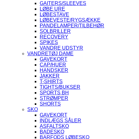
GAITERS/SLEEVES
LØBE URE
LØBESTAVE
LØBEVESTE/RYGSÆKKE
PANDELAMPER/TILBEHØR
SOLBRILLER
RECOVERY
SPIKES
VANDRE UDSTYR
VANDRETØJ DAME
GAVEKORT
CAP/HUER
HANDSKER
JAKKER
T-SHIRTS
TIGHTS/BUKSER
SPORTS BH
STRØMPER
SHORTS
SKO
GAVEKORT
INDLÆGS SÅLER
ASFALTSKO
BADESKO
BARFODS LØBESKO