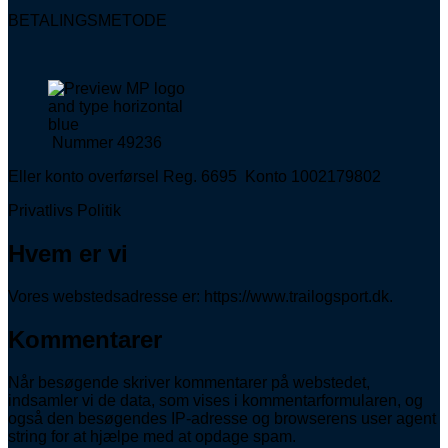
BETALINGSMETODE
Nummer 49236
Eller konto overførsel Reg. 6695 Konto 1002179802
Privatlivs Politik
Hvem er vi
Vores webstedsadresse er: https://www.trailogsport.dk.
Kommentarer
Når besøgende skriver kommentarer på webstedet,
indsamler vi de data, som vises i kommentarformularen, og
også den besøgendes IP-adresse og browserens user agent
string for at hjælpe med at opdage spam.