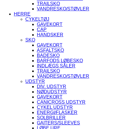
TRAILSKO
VANDRESKO/STØVLER
HERRE
CYKELTØJ
GAVEKORT
CAP
HANDSKER
SKO
GAVEKORT
ASFALTSKO
BADESKO
BARFODS LØBESKO
INDLÆGS SÅLER
TRAILSKO
VANDRESKO/STØVLER
UDSTYR
DIV. UDSTYR
NØDUDSTYR
GAVEKORT
CANICROSS UDSTYR
CYKEL UDSTYR
ENERGI/FLASKER
SOLBRILLER
GAITERS/SLEEVES
LØBE URE