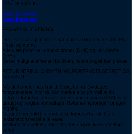
CVR: 39643995
Vores Facebook
Vores Instagram
FRAGT OG LEVERING
Der leveres fragtfrit i hele Danmark ved køb over 500 DKK.
Priser og moms:
Alle viste priser er i danske kroner (DKK) og inkl. moms
(25%)
Det er muligt at afhente i butikken, hvor alt også kan prøves.
RETURNERING, OMBYTNING, FORTRYDELSESRET OG
GARANTI
Når du handler hos Trail & Sport, har du 14 dages
fortrydelsesret, hvor du kan meddele os på mail at du
fortryder købet og derpå returnerer varen. Varen SKAL være
ubrugt og i orginal emballage. Returnering foregår for egen
regning.
Garanti I henhold til den danske købelov har du 2 års
reklamationsret på alle varer.
Reklamationsretten gælder fra den dag du fysisk modtager
varen.