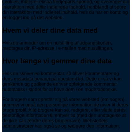
cookies, indlejrer ekstra tredjeparts sporing, og overvåger din
interaktion med dette indlejrede indhold, heriblandt at spore
din interaktion med indlejret indhold, hvis du har en konto og
en logget ind på det websted.
Hvem vi deler dine data med
Hvis du anmoder om en nulstilling af adgangskoden,
medtages din IP-adresse i e-mailen med nustillingen.
Hvor længe vi gemmer dine data
Hvis du skriver en kommentar, så bliver kommentarer og
dens metadata bevaret på ubestemt tid. Dette er så vi kan
genkende og godkende enhver opfølgende kommentar
automatisk i stedet for at have dem i en moderationskø.
For brugere som opretter sig på vores websted (om nogen),
gemmer vi også den personlige information de giver til deres
brugerprofil. Alle brugere kan se, redigere, eller slette deres
personlige information til enhver tid (med den undtagelse at
de ikke kan ændre deres brugernavn). Webstedets
administratorer kan også se og redigere den information.