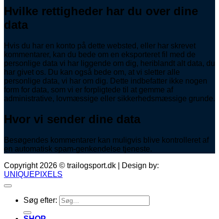
Hvilke rettigheder har du over dine
data
Hvis du har en konto på dette websted, eller har skrevet
kommentarer, kan du bede om en eksporteret fil med de
personlige data vi har liggende om dig, heriblandt alt data, du
har givet os. Du kan også bede om, at vi sletter alle
personlige data, vi har om dig. Dette indbefatter ikke nogen
form for data, som vi er forpligtede til at gemme af
administrative, lovmæssige eller sikkerhedsmæssige grunde.
Hvor vi sender dine data
Besøgendes kommentarer kan muligvis blive kontrolleret af
en automatisk spam-genkendelse tjeneste.
Copyright 2026 © trailogsport.dk | Design by:
UNIQUEPIXELS
Søg efter:
SHOP