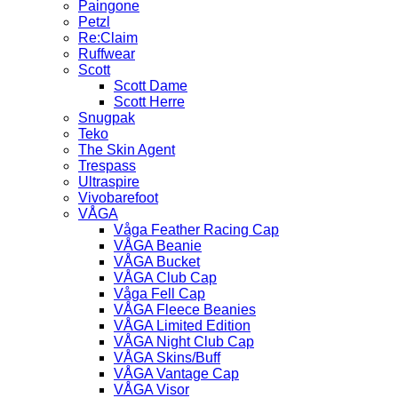
Paingone
Petzl
Re:Claim
Ruffwear
Scott
Scott Dame
Scott Herre
Snugpak
Teko
The Skin Agent
Trespass
Ultraspire
Vivobarefoot
VÅGA
Våga Feather Racing Cap
VÅGA Beanie
VÅGA Bucket
VÅGA Club Cap
Våga Fell Cap
VÅGA Fleece Beanies
VÅGA Limited Edition
VÅGA Night Club Cap
VÅGA Skins/Buff
VÅGA Vantage Cap
VÅGA Visor