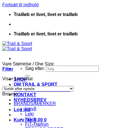
Fortsæt til indhold
Trailløb er livet, livet er trailløb
Trailløb er livet, livet er trailløb
Vare Størrelse
/
One Size
Søg efter:
Filter
Viser 1 resultat
SHOP
OM TRAIL & SPORT
HANDELSBETINGELSER
Browse
KONTAKT
NYHEDSBREV
BRANDS/MÆRKER
Inov8
Log ind
Leki
Näak
Kurv /
kr.
0.00
0
FiT-Trailrun