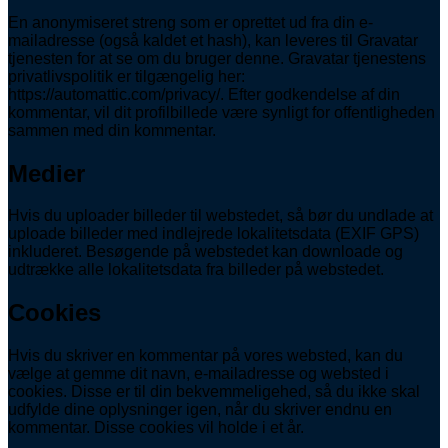
En anonymiseret streng som er oprettet ud fra din e-
mailadresse (også kaldet et hash), kan leveres til Gravatar
tjenesten for at se om du bruger denne. Gravatar tjenestens
privatlivspolitik er tilgængelig her:
https://automattic.com/privacy/. Efter godkendelse af din
kommentar, vil dit profilbillede være synligt for offentligheden
sammen med din kommentar.
Medier
Hvis du uploader billeder til webstedet, så bør du undlade at
uploade billeder med indlejrede lokalitetsdata (EXIF GPS)
inkluderet. Besøgende på webstedet kan downloade og
udtrække alle lokalitetsdata fra billeder på webstedet.
Cookies
Hvis du skriver en kommentar på vores websted, kan du
vælge at gemme dit navn, e-mailadresse og websted i
cookies. Disse er til din bekvemmeligehed, så du ikke skal
udfylde dine oplysninger igen, når du skriver endnu en
kommentar. Disse cookies vil holde i et år.