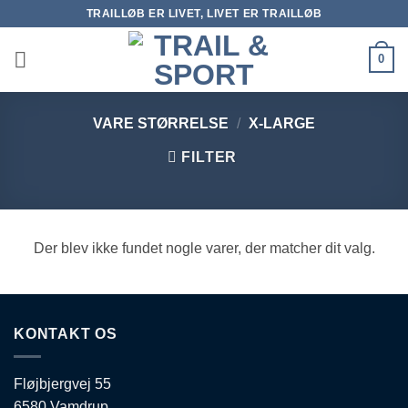
Fortsæt
TRAILLØB ER LIVET, LIVET ER TRAILLØB
til
indhold
0
VARE STØRRELSE
/
X-LARGE
FILTER
Der blev ikke fundet nogle varer, der matcher dit valg.
KONTAKT OS
Fløjbjergvej 55
6580 Vamdrup