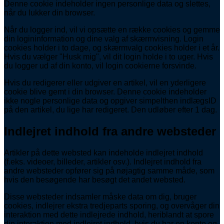
Denne cookie indeholder ingen personlige data og slettes,
når du lukker din browser.
Når du logger ind, vil vi opsætte en række cookies og gemme
din logininformation og dine valg af skærmvisning. Login
cookies holder i to dage, og skærmvalg cookies holder i et år.
Hvis du vælger "Husk mig", vil dit login holde i to uger. Hvis
du logger ud af din konto, vil login cookierne forsvinde.
Hvis du redigerer eller udgiver en artikel, vil en yderligere
cookie blive gemt i din browser. Denne cookie indeholder
ikke nogle personlige data og opgiver simpelthen indlægsID
på den artikel, du lige har redigeret. Den udløber efter 1 dag.
Indlejret indhold fra andre websteder
Artikler på dette websted kan indeholde indlejret indhold
(f.eks. videoer, billeder, artikler osv.). Indlejret indhold fra
andre websteder opfører sig på nøjagtig samme måde, som
hvis den besøgende har besøgt det andet websted.
Disse websteder indsamler måske data om dig, bruger
cookies, indlejrer ekstra tredjeparts sporing, og overvåger din
interaktion med dette indlejrede indhold, heriblandt at spore
din interaktion med indlejret indhold, hvis du har en konto og