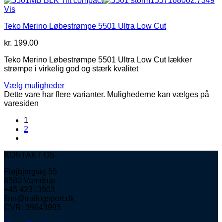
Vis
Teko Merino Løbestrømpe 5501 Ultra Low Cut
kr.
199.00
Teko Merino Løbestrømpe 5501 Ultra Low Cut lækker
strømpe i virkelig god og stærk kvalitet
Vælg muligheder
Dette vare har flere varianter. Mulighederne kan vælges på
varesiden
1
2
KONTAKT OS
Fløjbjergvej 55
6580 Vamdrup
+45 42313903
finn@trailogsport.dk
CVR: 39643995