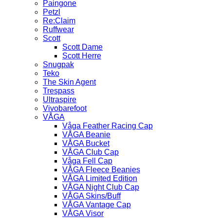
Paingone
Petzl
Re:Claim
Ruffwear
Scott
Scott Dame
Scott Herre
Snugpak
Teko
The Skin Agent
Trespass
Ultraspire
Vivobarefoot
VÅGA
Våga Feather Racing Cap
VÅGA Beanie
VÅGA Bucket
VÅGA Club Cap
Våga Fell Cap
VÅGA Fleece Beanies
VÅGA Limited Edition
VÅGA Night Club Cap
VÅGA Skins/Buff
VÅGA Vantage Cap
VÅGA Visor