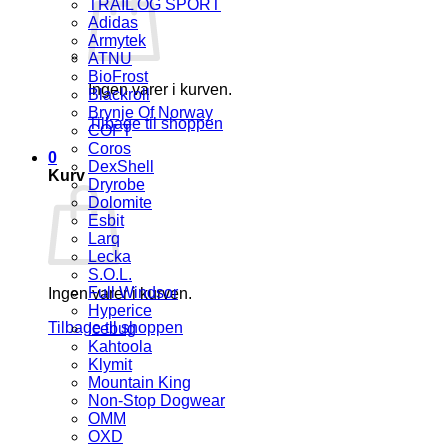
TRAIL OG SPORT
Adidas
Armytek
ATNU
BioFrost
Ingen varer i kurven.
Blackroll
Brynje Of Norway
Tilbage til shoppen
COFT
Coros
0
DexShell
Kurv
Dryrobe
Dolomite
Esbit
Larq
Lecka
S.O.L.
Full Windsor
Ingen varer i kurven.
Hyperice
Tilbage til shoppen
Icebug
Kahtoola
Klymit
Mountain King
Non-Stop Dogwear
OMM
OXD