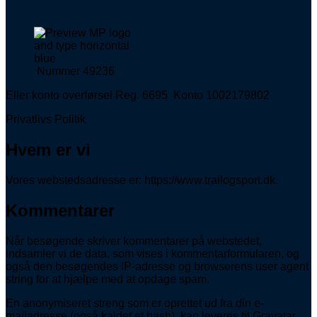
Nummer 49236
Eller konto overførsel Reg. 6695 Konto 1002179802
Privatlivs Politik
Hvem er vi
Vores webstedsadresse er: https://www.trailogsport.dk.
Kommentarer
Når besøgende skriver kommentarer på webstedet,
indsamler vi de data, som vises i kommentarformularen, og
også den besøgendes IP-adresse og browserens user agent
string for at hjælpe med at opdage spam.
En anonymiseret streng som er oprettet ud fra din e-
mailadresse (også kaldet et hash), kan leveres til Gravatar