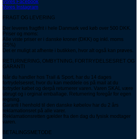
Vores Facebook
Vores Instagram
FRAGT OG LEVERING
Der leveres fragtfrit i hele Danmark ved køb over 500 DKK.
Priser og moms:
Alle viste priser er i danske kroner (DKK) og inkl. moms
(25%)
Det er muligt at afhente i butikken, hvor alt også kan prøves.
RETURNERING, OMBYTNING, FORTRYDELSESRET OG
GARANTI
Når du handler hos Trail & Sport, har du 14 dages
fortrydelsesret, hvor du kan meddele os på mail at du
fortryder købet og derpå returnerer varen. Varen SKAL være
ubrugt og i orginal emballage. Returnering foregår for egen
regning.
Garanti I henhold til den danske købelov har du 2 års
reklamationsret på alle varer.
Reklamationsretten gælder fra den dag du fysisk modtager
varen.
BETALINGSMETODE