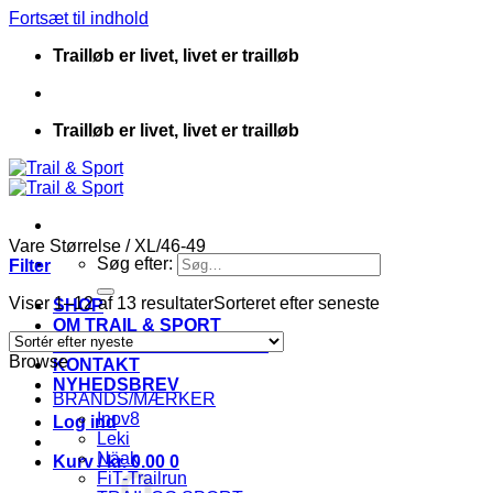
Fortsæt til indhold
Trailløb er livet, livet er trailløb
Trailløb er livet, livet er trailløb
Vare Størrelse
/
XL/46-49
Søg efter:
Filter
Viser 1–12 af 13 resultater
Sorteret efter seneste
SHOP
OM TRAIL & SPORT
HANDELSBETINGELSER
Browse
KONTAKT
NYHEDSBREV
BRANDS/MÆRKER
Inov8
Log ind
Leki
Näak
Kurv /
kr.
0.00
0
FiT-Trailrun