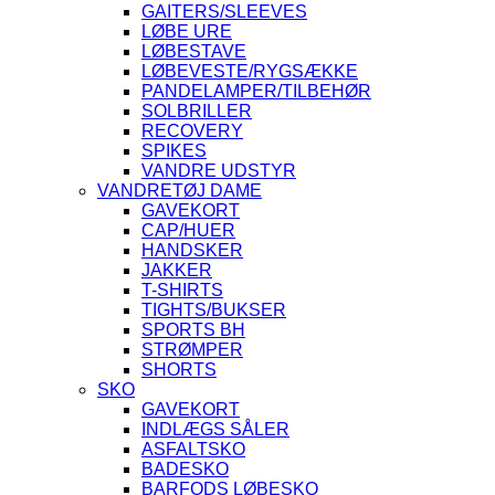
GAITERS/SLEEVES
LØBE URE
LØBESTAVE
LØBEVESTE/RYGSÆKKE
PANDELAMPER/TILBEHØR
SOLBRILLER
RECOVERY
SPIKES
VANDRE UDSTYR
VANDRETØJ DAME
GAVEKORT
CAP/HUER
HANDSKER
JAKKER
T-SHIRTS
TIGHTS/BUKSER
SPORTS BH
STRØMPER
SHORTS
SKO
GAVEKORT
INDLÆGS SÅLER
ASFALTSKO
BADESKO
BARFODS LØBESKO