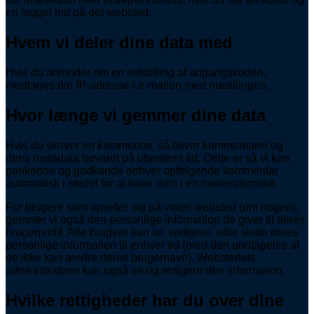
en logget ind på det websted.
Hvem vi deler dine data med
Hvis du anmoder om en nulstilling af adgangskoden,
medtages din IP-adresse i e-mailen med nustillingen.
Hvor længe vi gemmer dine data
Hvis du skriver en kommentar, så bliver kommentarer og
dens metadata bevaret på ubestemt tid. Dette er så vi kan
genkende og godkende enhver opfølgende kommentar
automatisk i stedet for at have dem i en moderationskø.
For brugere som opretter sig på vores websted (om nogen),
gemmer vi også den personlige information de giver til deres
brugerprofil. Alle brugere kan se, redigere, eller slette deres
personlige information til enhver tid (med den undtagelse at
de ikke kan ændre deres brugernavn). Webstedets
administratorer kan også se og redigere den information.
Hvilke rettigheder har du over dine