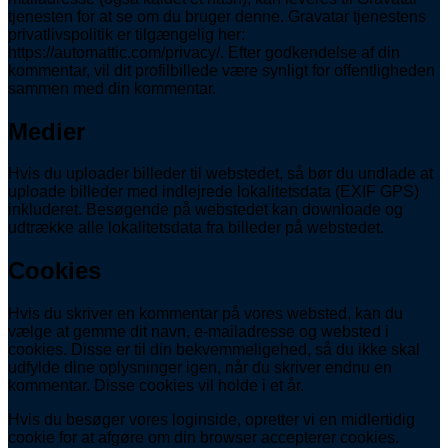
tjenesten for at se om du bruger denne. Gravatar tjenestens
privatlivspolitik er tilgængelig her:
https://automattic.com/privacy/. Efter godkendelse af din
kommentar, vil dit profilbillede være synligt for offentligheden
sammen med din kommentar.
Medier
Hvis du uploader billeder til webstedet, så bør du undlade at
uploade billeder med indlejrede lokalitetsdata (EXIF GPS)
inkluderet. Besøgende på webstedet kan downloade og
udtrække alle lokalitetsdata fra billeder på webstedet.
Cookies
Hvis du skriver en kommentar på vores websted, kan du
vælge at gemme dit navn, e-mailadresse og websted i
cookies. Disse er til din bekvemmeligehed, så du ikke skal
udfylde dine oplysninger igen, når du skriver endnu en
kommentar. Disse cookies vil holde i et år.
Hvis du besøger vores loginside, opretter vi en midlertidig
cookie for at afgøre om din browser accepterer cookies.