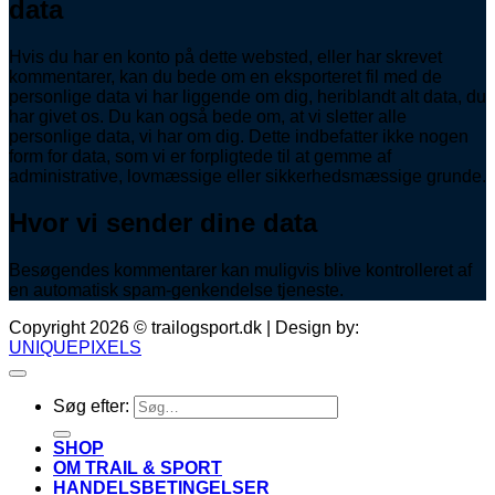
data
Hvis du har en konto på dette websted, eller har skrevet
kommentarer, kan du bede om en eksporteret fil med de
personlige data vi har liggende om dig, heriblandt alt data, du
har givet os. Du kan også bede om, at vi sletter alle
personlige data, vi har om dig. Dette indbefatter ikke nogen
form for data, som vi er forpligtede til at gemme af
administrative, lovmæssige eller sikkerhedsmæssige grunde.
Hvor vi sender dine data
Besøgendes kommentarer kan muligvis blive kontrolleret af
en automatisk spam-genkendelse tjeneste.
Copyright 2026 © trailogsport.dk | Design by:
UNIQUEPIXELS
Søg efter:
SHOP
OM TRAIL & SPORT
HANDELSBETINGELSER