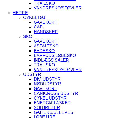
TRAILSKO
VANDRESKO/STØVLER
HERRE
CYKELTØJ
GAVEKORT
CAP
HANDSKER
SKO
GAVEKORT
ASFALTSKO
BADESKO
BARFODS LØBESKO
INDLÆGS SÅLER
TRAILSKO
VANDRESKO/STØVLER
UDSTYR
DIV. UDSTYR
NØDUDSTYR
GAVEKORT
CANICROSS UDSTYR
CYKEL UDSTYR
ENERGI/FLASKER
SOLBRILLER
GAITERS/SLEEVES
LØBE URE