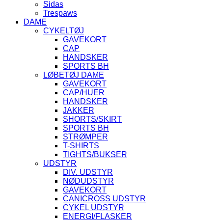
Sidas
Trespaws
DAME
CYKELTØJ
GAVEKORT
CAP
HANDSKER
SPORTS BH
LØBETØJ DAME
GAVEKORT
CAP/HUER
HANDSKER
JAKKER
SHORTS/SKIRT
SPORTS BH
STRØMPER
T-SHIRTS
TIGHTS/BUKSER
UDSTYR
DIV. UDSTYR
NØDUDSTYR
GAVEKORT
CANICROSS UDSTYR
CYKEL UDSTYR
ENERGI/FLASKER